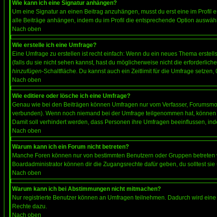
Wie kann ich eine Signatur anhängen?
Um eine Signatur an einen Beitrag anzuhängen, musst du erst eine im Profil ers
alle Beiträge anhängen, indem du im Profil die entsprechende Option auswähl
Nach oben
Wie erstelle ich eine Umfrage?
Eine Umfrage zu erstellen ist recht einfach: Wenn du ein neues Thema erstellst
(falls du sie nicht sehen kannst, hast du möglicherweise nicht die erforderli
hinzufügen
-Schaltfläche. Du kannst auch ein Zeitlimit für die Umfrage setzen,
Nach oben
Wie editiere oder lösche ich eine Umfrage?
Genau wie bei den Beiträgen können Umfragen nur vom Verfasser, Forumsmoder
verbunden). Wenn noch niemand bei der Umfrage teilgenommen hat, können Use
Damit soll verhindert werden, dass Personen ihre Umfragen beeinflussen, ind
Nach oben
Warum kann ich ein Forum nicht betreten?
Manche Foren können nur von bestimmten Benutzern oder Gruppen betreten we
Boardadministrator können dir die Zugangsrechte dafür geben, du solltest sie
Nach oben
Warum kann ich bei Abstimmungen nicht mitmachen?
Nur registrierte Benutzer können an Umfragen teilnehmen. Dadurch wird eine Be
Rechte dazu.
Nach oben