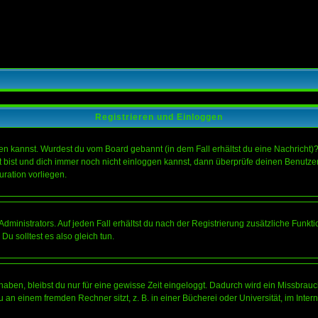
Registrieren und Einloggen
loggen kannst. Wurdest du vom Board gebannt (in dem Fall erhältst du eine Nachrich
t bist und dich immer noch nicht einloggen kannst, dann überprüfe deinen Benutzer
uration vorliegen.
ministrators. Auf jeden Fall erhältst du nach der Registrierung zusätzliche Funktion
u solltest es also gleich tun.
 haben, bleibst du nur für eine gewisse Zeit eingeloggt. Dadurch wird ein Missbrau
n einem fremden Rechner sitzt, z. B. in einer Bücherei oder Universität, im Intern