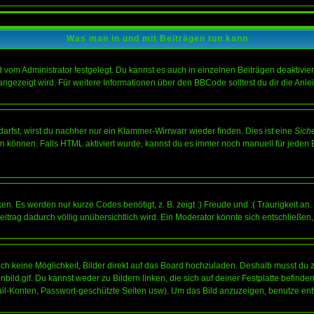
Was man in und mit Beiträgen tun kann
vom Administrator festgelegt. Du kannst es auch in einzelnen Beiträgen deaktivie
angezeigt wird. Für weitere Informationen über den BBCode solltest du dir die Anle
darfst, wirst du nachher nur ein Klammer-Wirrwarr wieder finden. Dies ist eine
Sich
können. Falls HTML aktiviert wurde, kannst du es immer noch manuell für jeden 
n. Es werden nur kurze Codes benötigt, z. B. zeigt :) Freude und :( Traurigkeit an
Beitrag dadurch völlig unübersichtlich wird. Ein Moderator könnte sich entschließen
noch keine Möglichkeit, Bilder direkt auf das Board hochzuladen. Deshalb musst du 
inbild.gif. Du kannst weder zu Bildern linken, die sich auf deiner Festplatte befind
Mail-Konten, Passwort-geschützte Seiten usw). Um das Bild anzuzeigen, benutze en