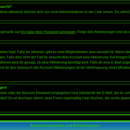
taucht?
iese aktivierst, können dich nur noch Administratoren in der Liste sehen. Du zählst
oginseite auf
Ich habe mein Passwort vergessen
. Folge den Anweisungen und du so
en hast. Falls sie stimmen, gibt es zwei Möglichkeiten, was passiert ist: Wenn 
 Falls dies nicht der Fall ist, braucht dein Account eine Aktivierung. Auf einigen
rieren wird dir gesagt, ob eine Aktivierung benötigt wird. Falls dir eine E-Mail zu
rund für den Gebrauch der Account-Aktivierungen ist die Verhinderung eines Missb
ggen!
men oder ein falsches Passwort eingegeben hast (überprüfe die E-Mail, die du vo
gepostet? Es ist durchaus üblich, dass Foren regelmäßig User löschen, die nichts ge
Benutzerangaben und Einstellungen