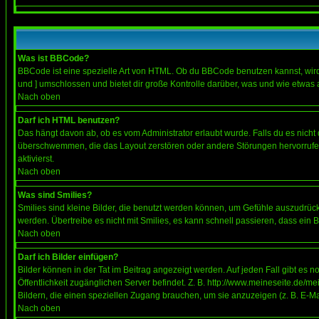
Was ist BBCode?
BBCode ist eine spezielle Art von HTML. Ob du BBCode benutzen kannst, wird 
und ] umschlossen und bietet dir große Kontrolle darüber, was und wie etwas 
Nach oben
Darf ich HTML benutzen?
Das hängt davon ab, ob es vom Administrator erlaubt wurde. Falls du es nicht 
überschwemmen, die das Layout zerstören oder andere Störungen hervorrufen 
aktivierst.
Nach oben
Was sind Smilies?
Smilies sind kleine Bilder, die benutzt werden können, um Gefühle auszudrücke
werden. Übertreibe es nicht mit Smilies, es kann schnell passieren, dass ein 
Nach oben
Darf ich Bilder einfügen?
Bilder können in der Tat im Beitrag angezeigt werden. Auf jeden Fall gibt es 
Öffentlichkeit zugänglichen Server befindet. Z. B. http://www.meineseite.de/me
Bildern, die einen speziellen Zugang brauchen, um sie anzuzeigen (z. B. E-
Nach oben