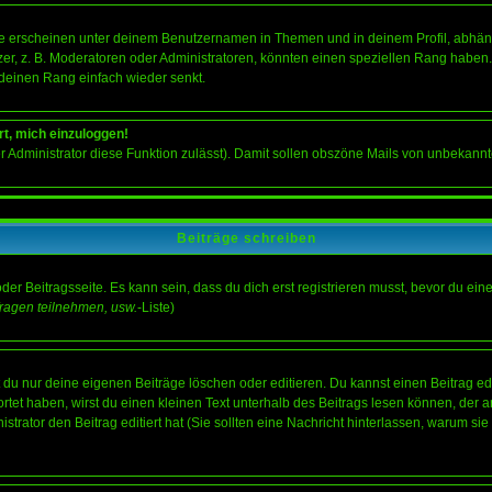
e erscheinen unter deinem Benutzernamen in Themen und in deinem Profil, abhän
r, z. B. Moderatoren oder Administratoren, könnten einen speziellen Rang haben. 
r deinen Rang einfach wieder senkt.
rt, mich einzuloggen!
der Administrator diese Funktion zulässt). Damit sollen obszöne Mails von unbeka
Beiträge schreiben
der Beitragsseite. Es kann sein, dass du dich erst registrieren musst, bevor du e
ragen teilnehmen, usw.
-Liste)
du nur deine eigenen Beiträge löschen oder editieren. Du kannst einen Beitrag edi
ortet haben, wirst du einen kleinen Text unterhalb des Beitrags lesen können, der 
nistrator den Beitrag editiert hat (Sie sollten eine Nachricht hinterlassen, warum s