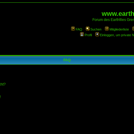
www.earthf
Forum des Earthfiles Gren
FAQ
Suchen
Mitgliederliste
Profil
Einloggen, um private 
FAQ
cht?
!