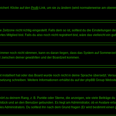
eichert. Klicke auf den
Profil
-Link, um sie zu ändern (wird normalerweise am oberen
itzone nicht richtig eingestellt. Falls dem so ist, solltest du die Einstellungen dei
es Mitglied bist. Falls du also noch nicht registriert bist, wäre das vielleicht ein g
en immer noch nicht stimmen, kann es daran liegen, dass das System auf Sommerzeit
z zwischen deiner gewählten und der Boardzeit kommen.
ht installiert hat oder das Board wurde noch nicht in deine Sprache übersetzt. Ve
Übersetzung schreiben. Weitere Informationen erhältst du auf der phpBB Group Websit
rt zu deinem Rang, z. B. Punkte oder Sterne, die anzeigen, wie viele Beiträge du
elstück und an den Benutzer gebunden. Es liegt am Administrator, ob er Avatare erl
s Administrators. Du solltest ihn nach dem Grund fragen (Er wird bestimmt einen 