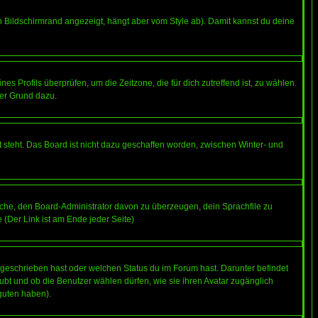
 Bildschirmrand angezeigt, hängt aber vom Style ab). Damit kannst du deine
nes Profils überprüfen, um die Zeitzone, die für dich zutreffend ist, zu wählen.
uter Grund dazu.
 steht. Das Board ist nicht dazu geschaffen worden, zwischen Winter- und
rsuche, den Board-Administrator davon zu überzeugen, dein Sprachfile zu
e (Der Link ist am Ende jeder Seite)
 geschrieben hast oder welchen Status du im Forum hast. Darunter befindet
aubt und ob die Benutzer wählen dürfen, wie sie ihren Avatar zugänglich
guten haben).