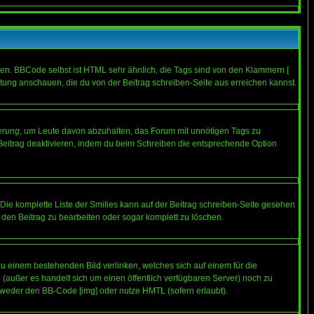
ren. BBCode selbst ist HTML sehr ähnlich, die Tags sind von den Klammern [
itung anschauen, die du von der Beitrag schreiben-Seite aus erreichen kannst.
erung
, um Leute davon abzuhalten, das Forum mit unnötigen Tags zu
Beitrag deaktivieren, indem du beim Schreiben die entsprechende Option
. Die komplette Liste der Smilies kann auf der Beitrag schreiben-Seite gesehen
, den Beitrag zu bearbeiten oder sogar komplett zu löschen.
zu einem bestehenden Bild verlinken, welches sich auf einem für die
en (außer es handelt sich um einen öffentlich verfügbaren Server) noch zu
tweder den BB-Code [img] oder nutze HMTL (sofern erlaubt).