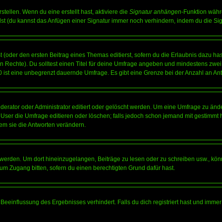
tellen. Wenn du eine erstellt hast, aktiviere die
Signatur anhängen
-Funktion währ
st (du kannst das Anfügen einer Signatur immer noch verhindern, indem du die Sig
 (oder den ersten Beitrag eines Themas editierst, sofern du die Erlaubnis dazu hast
chen Rechte). Du solltest einen Titel für deine Umfrage angeben und mindestens zw
 0 ist eine unbegrenzt dauernde Umfrage. Es gibt eine Grenze bei der Anzahl an Antw
ator oder Administrator editiert oder gelöscht werden. Um eine Umfrage zu änder
r die Umfrage editieren oder löschen; falls jedoch schon jemand mit gestimmt ha
em sie die Antworten verändern.
rden. Um dort hineinzugelangen, Beiträge zu lesen oder zu schreiben usw., könn
 um Zugang bitten, sofern du einen berechtigten Grund dafür hast.
einflussung des Ergebnisses verhindert. Falls du dich registriert hast und immer 