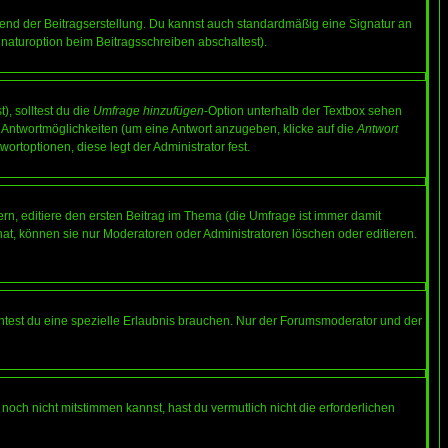
end der Beitragserstellung. Du kannst auch standardmäßig eine Signatur an
naturoption beim Beitragsschreiben abschaltest).
), solltest du die
Umfrage hinzufügen
-Option unterhalb der Textbox sehen
ei Antwortmöglichkeiten (um eine Antwort anzugeben, klicke auf die
Antwort
ortoptionen, diese legt der Administrator fest.
n, editiere den ersten Beitrag im Thema (die Umfrage ist immer damit
t, können sie nur Moderatoren oder Administratoren löschen oder editieren.
test du eine spezielle Erlaubnis brauchen. Nur der Forumsmoderator und der
noch nicht mitstimmen kannst, hast du vermutlich nicht die erforderlichen