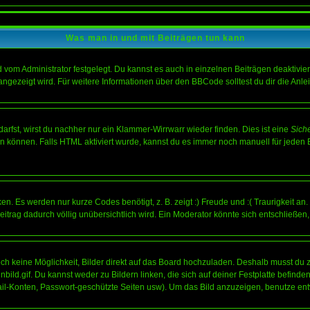
Was man in und mit Beiträgen tun kann
vom Administrator festgelegt. Du kannst es auch in einzelnen Beiträgen deaktivie
angezeigt wird. Für weitere Informationen über den BBCode solltest du dir die Anle
darfst, wirst du nachher nur ein Klammer-Wirrwarr wieder finden. Dies ist eine
Sich
können. Falls HTML aktiviert wurde, kannst du es immer noch manuell für jeden 
n. Es werden nur kurze Codes benötigt, z. B. zeigt :) Freude und :( Traurigkeit an
Beitrag dadurch völlig unübersichtlich wird. Ein Moderator könnte sich entschließen
noch keine Möglichkeit, Bilder direkt auf das Board hochzuladen. Deshalb musst du 
inbild.gif. Du kannst weder zu Bildern linken, die sich auf deiner Festplatte befind
Mail-Konten, Passwort-geschützte Seiten usw). Um das Bild anzuzeigen, benutze en