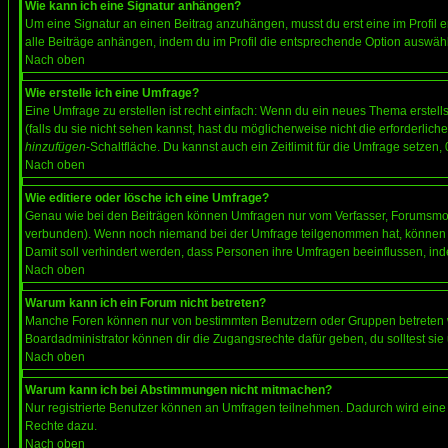
Wie kann ich eine Signatur anhängen?
Um eine Signatur an einen Beitrag anzuhängen, musst du erst eine im Profil ers
alle Beiträge anhängen, indem du im Profil die entsprechende Option auswähl
Nach oben
Wie erstelle ich eine Umfrage?
Eine Umfrage zu erstellen ist recht einfach: Wenn du ein neues Thema erstellst
(falls du sie nicht sehen kannst, hast du möglicherweise nicht die erforderli
hinzufügen
-Schaltfläche. Du kannst auch ein Zeitlimit für die Umfrage setzen,
Nach oben
Wie editiere oder lösche ich eine Umfrage?
Genau wie bei den Beiträgen können Umfragen nur vom Verfasser, Forumsmoder
verbunden). Wenn noch niemand bei der Umfrage teilgenommen hat, können Use
Damit soll verhindert werden, dass Personen ihre Umfragen beeinflussen, ind
Nach oben
Warum kann ich ein Forum nicht betreten?
Manche Foren können nur von bestimmten Benutzern oder Gruppen betreten we
Boardadministrator können dir die Zugangsrechte dafür geben, du solltest sie
Nach oben
Warum kann ich bei Abstimmungen nicht mitmachen?
Nur registrierte Benutzer können an Umfragen teilnehmen. Dadurch wird eine Be
Rechte dazu.
Nach oben