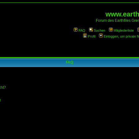
www.earthf
Forum des Earthfiles Gren
FAQ
Suchen
Mitgliederliste
Profil
Einloggen, um private 
FAQ
cht?
!