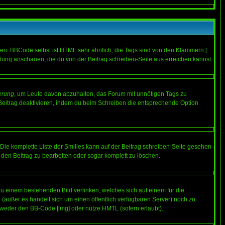
ren. BBCode selbst ist HTML sehr ähnlich, die Tags sind von den Klammern [
itung anschauen, die du von der Beitrag schreiben-Seite aus erreichen kannst.
erung
, um Leute davon abzuhalten, das Forum mit unnötigen Tags zu
Beitrag deaktivieren, indem du beim Schreiben die entsprechende Option
. Die komplette Liste der Smilies kann auf der Beitrag schreiben-Seite gesehen
, den Beitrag zu bearbeiten oder sogar komplett zu löschen.
zu einem bestehenden Bild verlinken, welches sich auf einem für die
en (außer es handelt sich um einen öffentlich verfügbaren Server) noch zu
tweder den BB-Code [img] oder nutze HMTL (sofern erlaubt).