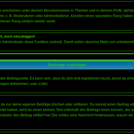
e erscheinen unter deinem Benutzernamen in Themen und in deinem Profil, abhän
r, z. B. Moderatoren oder Administratoren, könnten einen speziellen Rang haben. 
r deinen Rang einfach wieder senkt.
rt, mich einzuloggen!
der Administrator diese Funktion zulässt). Damit sollen obszöne Mails von unbeka
Beiträge schreiben
der Beitragsseite. Es kann sein, dass du dich erst registrieren musst, bevor du e
ragen teilnehmen, usw.
-Liste)
du nur deine eigenen Beiträge löschen oder editieren. Du kannst einen Beitrag edi
ortet haben, wirst du einen kleinen Text unterhalb des Beitrags lesen können, der 
nistrator den Beitrag editiert hat (Sie sollten eine Nachricht hinterlassen, warum s