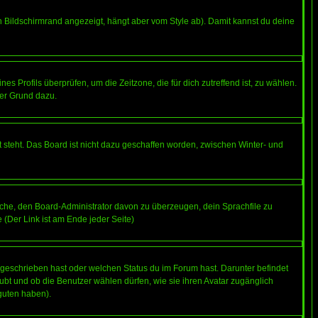
 Bildschirmrand angezeigt, hängt aber vom Style ab). Damit kannst du deine
nes Profils überprüfen, um die Zeitzone, die für dich zutreffend ist, zu wählen.
uter Grund dazu.
 steht. Das Board ist nicht dazu geschaffen worden, zwischen Winter- und
rsuche, den Board-Administrator davon zu überzeugen, dein Sprachfile zu
e (Der Link ist am Ende jeder Seite)
 geschrieben hast oder welchen Status du im Forum hast. Darunter befindet
aubt und ob die Benutzer wählen dürfen, wie sie ihren Avatar zugänglich
guten haben).