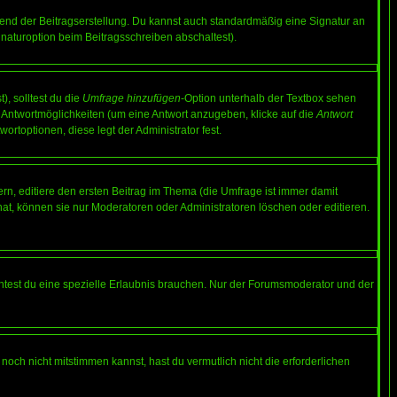
end der Beitragserstellung. Du kannst auch standardmäßig eine Signatur an
naturoption beim Beitragsschreiben abschaltest).
), solltest du die
Umfrage hinzufügen
-Option unterhalb der Textbox sehen
ei Antwortmöglichkeiten (um eine Antwort anzugeben, klicke auf die
Antwort
ortoptionen, diese legt der Administrator fest.
n, editiere den ersten Beitrag im Thema (die Umfrage ist immer damit
t, können sie nur Moderatoren oder Administratoren löschen oder editieren.
test du eine spezielle Erlaubnis brauchen. Nur der Forumsmoderator und der
noch nicht mitstimmen kannst, hast du vermutlich nicht die erforderlichen