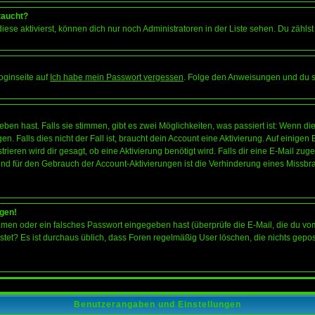
taucht?
iese aktivierst, können dich nur noch Administratoren in der Liste sehen. Du zählst
oginseite auf
Ich habe mein Passwort vergessen
. Folge den Anweisungen und du so
en hast. Falls sie stimmen, gibt es zwei Möglichkeiten, was passiert ist: Wenn 
 Falls dies nicht der Fall ist, braucht dein Account eine Aktivierung. Auf einigen
rieren wird dir gesagt, ob eine Aktivierung benötigt wird. Falls dir eine E-Mail zu
rund für den Gebrauch der Account-Aktivierungen ist die Verhinderung eines Missb
ggen!
men oder ein falsches Passwort eingegeben hast (überprüfe die E-Mail, die du vo
gepostet? Es ist durchaus üblich, dass Foren regelmäßig User löschen, die nichts ge
Benutzerangaben und Einstellungen