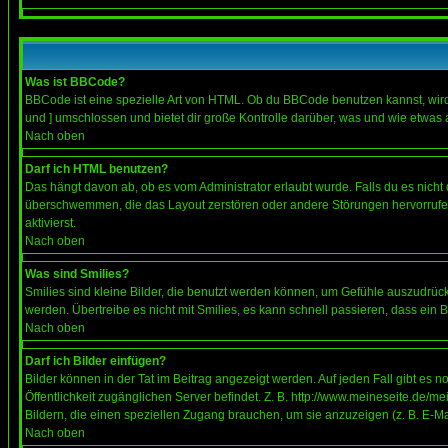
Was ist BBCode?
BBCode ist eine spezielle Art von HTML. Ob du BBCode benutzen kannst, wird 
und ] umschlossen und bietet dir große Kontrolle darüber, was und wie etwas 
Nach oben
Darf ich HTML benutzen?
Das hängt davon ab, ob es vom Administrator erlaubt wurde. Falls du es nicht 
überschwemmen, die das Layout zerstören oder andere Störungen hervorrufen 
aktivierst.
Nach oben
Was sind Smilies?
Smilies sind kleine Bilder, die benutzt werden können, um Gefühle auszudrücke
werden. Übertreibe es nicht mit Smilies, es kann schnell passieren, dass ein 
Nach oben
Darf ich Bilder einfügen?
Bilder können in der Tat im Beitrag angezeigt werden. Auf jeden Fall gibt es 
Öffentlichkeit zugänglichen Server befindet. Z. B. http://www.meineseite.de/me
Bildern, die einen speziellen Zugang brauchen, um sie anzuzeigen (z. B. E-
Nach oben