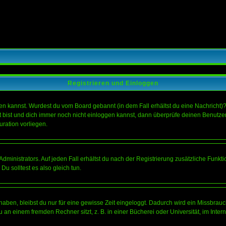
Registrieren und Einloggen
loggen kannst. Wurdest du vom Board gebannt (in dem Fall erhältst du eine Nachrich
t bist und dich immer noch nicht einloggen kannst, dann überprüfe deinen Benutzer
uration vorliegen.
ministrators. Auf jeden Fall erhältst du nach der Registrierung zusätzliche Funktion
u solltest es also gleich tun.
 haben, bleibst du nur für eine gewisse Zeit eingeloggt. Dadurch wird ein Missbrau
n einem fremden Rechner sitzt, z. B. in einer Bücherei oder Universität, im Intern