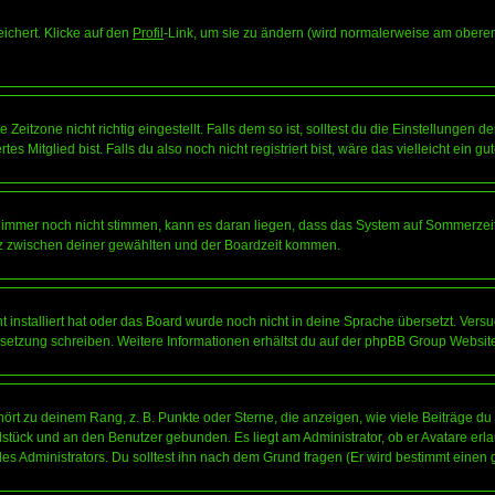
eichert. Klicke auf den
Profil
-Link, um sie zu ändern (wird normalerweise am oberen
itzone nicht richtig eingestellt. Falls dem so ist, solltest du die Einstellungen dei
es Mitglied bist. Falls du also noch nicht registriert bist, wäre das vielleicht ein g
en immer noch nicht stimmen, kann es daran liegen, dass das System auf Sommerzeit
z zwischen deiner gewählten und der Boardzeit kommen.
ht installiert hat oder das Board wurde noch nicht in deine Sprache übersetzt. Ve
Übersetzung schreiben. Weitere Informationen erhältst du auf der phpBB Group Websit
rt zu deinem Rang, z. B. Punkte oder Sterne, die anzeigen, wie viele Beiträge du
elstück und an den Benutzer gebunden. Es liegt am Administrator, ob er Avatare erl
s Administrators. Du solltest ihn nach dem Grund fragen (Er wird bestimmt einen 