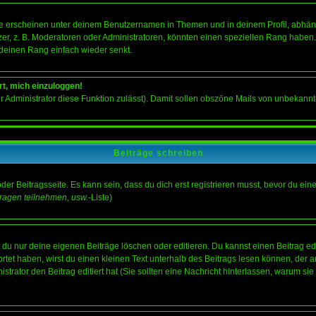
e erscheinen unter deinem Benutzernamen in Themen und in deinem Profil, abhän
r, z. B. Moderatoren oder Administratoren, könnten einen speziellen Rang haben. 
r deinen Rang einfach wieder senkt.
rt, mich einzuloggen!
der Administrator diese Funktion zulässt). Damit sollen obszöne Mails von unbeka
Beiträge schreiben
der Beitragsseite. Es kann sein, dass du dich erst registrieren musst, bevor du e
ragen teilnehmen, usw.
-Liste)
du nur deine eigenen Beiträge löschen oder editieren. Du kannst einen Beitrag edi
ortet haben, wirst du einen kleinen Text unterhalb des Beitrags lesen können, der 
nistrator den Beitrag editiert hat (Sie sollten eine Nachricht hinterlassen, warum s