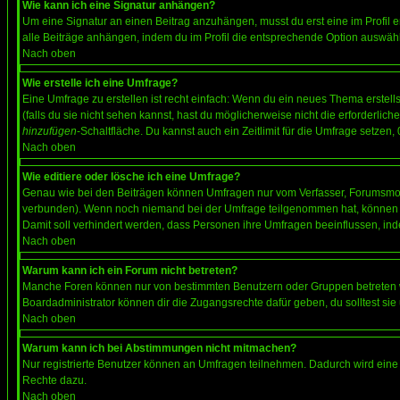
Wie kann ich eine Signatur anhängen?
Um eine Signatur an einen Beitrag anzuhängen, musst du erst eine im Profil ers
alle Beiträge anhängen, indem du im Profil die entsprechende Option auswähl
Nach oben
Wie erstelle ich eine Umfrage?
Eine Umfrage zu erstellen ist recht einfach: Wenn du ein neues Thema erstellst
(falls du sie nicht sehen kannst, hast du möglicherweise nicht die erforderli
hinzufügen
-Schaltfläche. Du kannst auch ein Zeitlimit für die Umfrage setzen,
Nach oben
Wie editiere oder lösche ich eine Umfrage?
Genau wie bei den Beiträgen können Umfragen nur vom Verfasser, Forumsmoder
verbunden). Wenn noch niemand bei der Umfrage teilgenommen hat, können Use
Damit soll verhindert werden, dass Personen ihre Umfragen beeinflussen, ind
Nach oben
Warum kann ich ein Forum nicht betreten?
Manche Foren können nur von bestimmten Benutzern oder Gruppen betreten we
Boardadministrator können dir die Zugangsrechte dafür geben, du solltest sie
Nach oben
Warum kann ich bei Abstimmungen nicht mitmachen?
Nur registrierte Benutzer können an Umfragen teilnehmen. Dadurch wird eine Be
Rechte dazu.
Nach oben