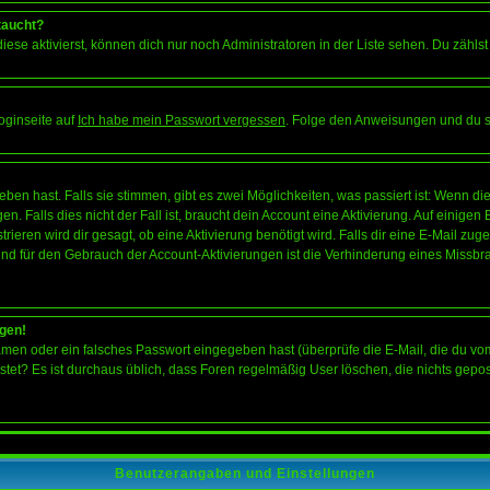
taucht?
iese aktivierst, können dich nur noch Administratoren in der Liste sehen. Du zählst
oginseite auf
Ich habe mein Passwort vergessen
. Folge den Anweisungen und du so
en hast. Falls sie stimmen, gibt es zwei Möglichkeiten, was passiert ist: Wenn 
 Falls dies nicht der Fall ist, braucht dein Account eine Aktivierung. Auf einigen
rieren wird dir gesagt, ob eine Aktivierung benötigt wird. Falls dir eine E-Mail zu
rund für den Gebrauch der Account-Aktivierungen ist die Verhinderung eines Missb
ggen!
men oder ein falsches Passwort eingegeben hast (überprüfe die E-Mail, die du vo
gepostet? Es ist durchaus üblich, dass Foren regelmäßig User löschen, die nichts ge
Benutzerangaben und Einstellungen