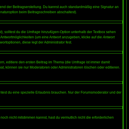
end der Beitragserstellung. Du kannst auch standardmäßig eine Signatur an
naturoption beim Beitragsschreiben abschaltest).
), solltest du die
Umfrage hinzufügen
-Option unterhalb der Textbox sehen
ei Antwortmöglichkeiten (um eine Antwort anzugeben, klicke auf die
Antwort
ortoptionen, diese legt der Administrator fest.
n, editiere den ersten Beitrag im Thema (die Umfrage ist immer damit
t, können sie nur Moderatoren oder Administratoren löschen oder editieren.
test du eine spezielle Erlaubnis brauchen. Nur der Forumsmoderator und der
noch nicht mitstimmen kannst, hast du vermutlich nicht die erforderlichen