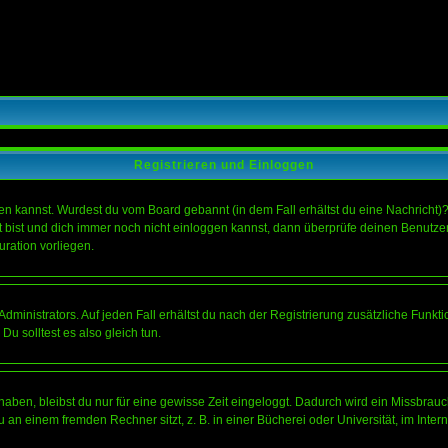
Registrieren und Einloggen
loggen kannst. Wurdest du vom Board gebannt (in dem Fall erhältst du eine Nachrich
t bist und dich immer noch nicht einloggen kannst, dann überprüfe deinen Benutzer
uration vorliegen.
ministrators. Auf jeden Fall erhältst du nach der Registrierung zusätzliche Funktion
u solltest es also gleich tun.
 haben, bleibst du nur für eine gewisse Zeit eingeloggt. Dadurch wird ein Missbrau
n einem fremden Rechner sitzt, z. B. in einer Bücherei oder Universität, im Intern