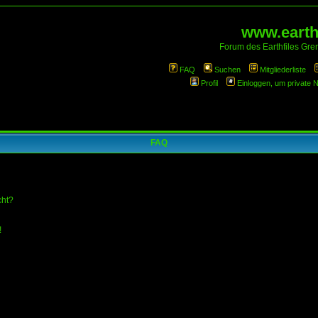
www.earthf
Forum des Earthfiles Gren
FAQ
Suchen
Mitgliederliste
Profil
Einloggen, um private 
FAQ
cht?
!