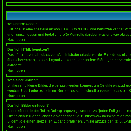
Was ist BBCode?
BBCode ist eine spezielle Art von HTML. Ob du BBCode benutzen kannst, wird 
und ] umschlossen und bietet dir große Kontrolle darüber, was und wie etwas 
Nach oben
Darf ich HTML benutzen?
Das hängt davon ab, ob es vom Administrator erlaubt wurde. Falls du es nicht 
überschwemmen, die das Layout zerstören oder andere Störungen hervorrufen 
aktivierst.
Nach oben
Was sind Smilies?
Smilies sind kleine Bilder, die benutzt werden können, um Gefühle auszudrücke
werden. Übertreibe es nicht mit Smilies, es kann schnell passieren, dass ein 
Nach oben
Darf ich Bilder einfügen?
Bilder können in der Tat im Beitrag angezeigt werden. Auf jeden Fall gibt es 
Öffentlichkeit zugänglichen Server befindet. Z. B. http://www.meineseite.de/me
Bildern, die einen speziellen Zugang brauchen, um sie anzuzeigen (z. B. E-
Nach oben