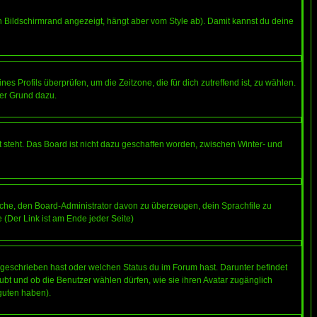
 Bildschirmrand angezeigt, hängt aber vom Style ab). Damit kannst du deine
nes Profils überprüfen, um die Zeitzone, die für dich zutreffend ist, zu wählen.
uter Grund dazu.
 steht. Das Board ist nicht dazu geschaffen worden, zwischen Winter- und
rsuche, den Board-Administrator davon zu überzeugen, dein Sprachfile zu
e (Der Link ist am Ende jeder Seite)
 geschrieben hast oder welchen Status du im Forum hast. Darunter befindet
aubt und ob die Benutzer wählen dürfen, wie sie ihren Avatar zugänglich
guten haben).