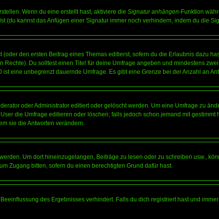
tellen. Wenn du eine erstellt hast, aktiviere die
Signatur anhängen
-Funktion währ
st (du kannst das Anfügen einer Signatur immer noch verhindern, indem du die Sig
 (oder den ersten Beitrag eines Themas editierst, sofern du die Erlaubnis dazu hast
chen Rechte). Du solltest einen Titel für deine Umfrage angeben und mindestens zw
 0 ist eine unbegrenzt dauernde Umfrage. Es gibt eine Grenze bei der Anzahl an Antw
ator oder Administrator editiert oder gelöscht werden. Um eine Umfrage zu änder
r die Umfrage editieren oder löschen; falls jedoch schon jemand mit gestimmt ha
em sie die Antworten verändern.
rden. Um dort hineinzugelangen, Beiträge zu lesen oder zu schreiben usw., könn
 um Zugang bitten, sofern du einen berechtigten Grund dafür hast.
einflussung des Ergebnisses verhindert. Falls du dich registriert hast und immer 