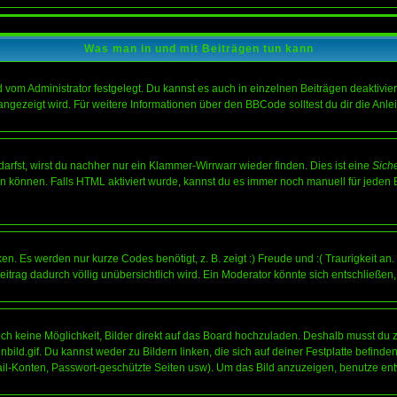
Was man in und mit Beiträgen tun kann
vom Administrator festgelegt. Du kannst es auch in einzelnen Beiträgen deaktivie
angezeigt wird. Für weitere Informationen über den BBCode solltest du dir die Anle
darfst, wirst du nachher nur ein Klammer-Wirrwarr wieder finden. Dies ist eine
Sich
können. Falls HTML aktiviert wurde, kannst du es immer noch manuell für jeden 
n. Es werden nur kurze Codes benötigt, z. B. zeigt :) Freude und :( Traurigkeit an
Beitrag dadurch völlig unübersichtlich wird. Ein Moderator könnte sich entschließen
noch keine Möglichkeit, Bilder direkt auf das Board hochzuladen. Deshalb musst du 
inbild.gif. Du kannst weder zu Bildern linken, die sich auf deiner Festplatte befind
Mail-Konten, Passwort-geschützte Seiten usw). Um das Bild anzuzeigen, benutze en