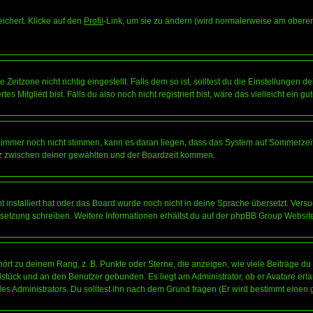
eichert. Klicke auf den
Profil
-Link, um sie zu ändern (wird normalerweise am oberen
itzone nicht richtig eingestellt. Falls dem so ist, solltest du die Einstellungen dei
es Mitglied bist. Falls du also noch nicht registriert bist, wäre das vielleicht ein g
en immer noch nicht stimmen, kann es daran liegen, dass das System auf Sommerzeit
z zwischen deiner gewählten und der Boardzeit kommen.
ht installiert hat oder das Board wurde noch nicht in deine Sprache übersetzt. Ve
Übersetzung schreiben. Weitere Informationen erhältst du auf der phpBB Group Websit
rt zu deinem Rang, z. B. Punkte oder Sterne, die anzeigen, wie viele Beiträge du
elstück und an den Benutzer gebunden. Es liegt am Administrator, ob er Avatare erl
s Administrators. Du solltest ihn nach dem Grund fragen (Er wird bestimmt einen 