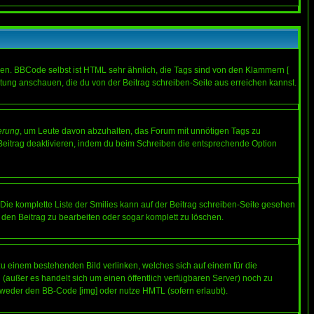
ren. BBCode selbst ist HTML sehr ähnlich, die Tags sind von den Klammern [
itung anschauen, die du von der Beitrag schreiben-Seite aus erreichen kannst.
erung
, um Leute davon abzuhalten, das Forum mit unnötigen Tags zu
Beitrag deaktivieren, indem du beim Schreiben die entsprechende Option
. Die komplette Liste der Smilies kann auf der Beitrag schreiben-Seite gesehen
, den Beitrag zu bearbeiten oder sogar komplett zu löschen.
zu einem bestehenden Bild verlinken, welches sich auf einem für die
en (außer es handelt sich um einen öffentlich verfügbaren Server) noch zu
tweder den BB-Code [img] oder nutze HMTL (sofern erlaubt).