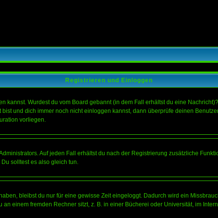
Registrieren und Einloggen
loggen kannst. Wurdest du vom Board gebannt (in dem Fall erhältst du eine Nachrich
t bist und dich immer noch nicht einloggen kannst, dann überprüfe deinen Benutzer
uration vorliegen.
ministrators. Auf jeden Fall erhältst du nach der Registrierung zusätzliche Funktion
u solltest es also gleich tun.
 haben, bleibst du nur für eine gewisse Zeit eingeloggt. Dadurch wird ein Missbrau
n einem fremden Rechner sitzt, z. B. in einer Bücherei oder Universität, im Intern