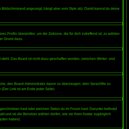
 Bildschirmrand angezeigt, hängt aber vom Style ab). Damit kannst du deine
nes Profils überprüfen, um die Zeitzone, die für dich zutreffend ist, zu wählen.
uter Grund dazu.
 steht. Das Board ist nicht dazu geschaffen worden, zwischen Winter- und
rsuche, den Board-Administrator davon zu überzeugen, dein Sprachfile zu
e (Der Link ist am Ende jeder Seite)
 geschrieben hast oder welchen Status du im Forum hast. Darunter befindet
aubt und ob die Benutzer wählen dürfen, wie sie ihren Avatar zugänglich
guten haben).