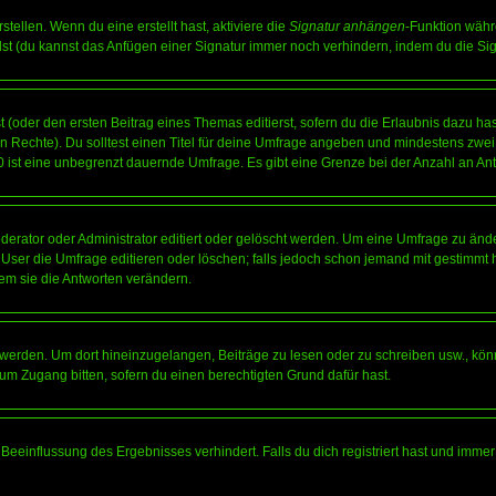
tellen. Wenn du eine erstellt hast, aktiviere die
Signatur anhängen
-Funktion währ
st (du kannst das Anfügen einer Signatur immer noch verhindern, indem du die Sig
 (oder den ersten Beitrag eines Themas editierst, sofern du die Erlaubnis dazu hast
chen Rechte). Du solltest einen Titel für deine Umfrage angeben und mindestens zw
 0 ist eine unbegrenzt dauernde Umfrage. Es gibt eine Grenze bei der Anzahl an Antw
ator oder Administrator editiert oder gelöscht werden. Um eine Umfrage zu änder
r die Umfrage editieren oder löschen; falls jedoch schon jemand mit gestimmt ha
em sie die Antworten verändern.
rden. Um dort hineinzugelangen, Beiträge zu lesen oder zu schreiben usw., könn
 um Zugang bitten, sofern du einen berechtigten Grund dafür hast.
einflussung des Ergebnisses verhindert. Falls du dich registriert hast und immer 