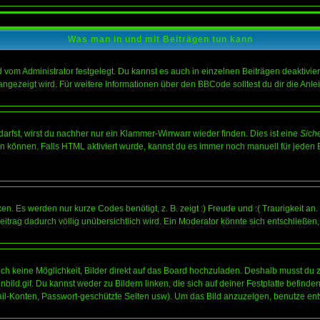
Was man in und mit Beiträgen tun kann
vom Administrator festgelegt. Du kannst es auch in einzelnen Beiträgen deaktivie
angezeigt wird. Für weitere Informationen über den BBCode solltest du dir die Anle
darfst, wirst du nachher nur ein Klammer-Wirrwarr wieder finden. Dies ist eine
Sich
können. Falls HTML aktiviert wurde, kannst du es immer noch manuell für jeden 
n. Es werden nur kurze Codes benötigt, z. B. zeigt :) Freude und :( Traurigkeit an
Beitrag dadurch völlig unübersichtlich wird. Ein Moderator könnte sich entschließen
noch keine Möglichkeit, Bilder direkt auf das Board hochzuladen. Deshalb musst du 
inbild.gif. Du kannst weder zu Bildern linken, die sich auf deiner Festplatte befind
Mail-Konten, Passwort-geschützte Seiten usw). Um das Bild anzuzeigen, benutze en