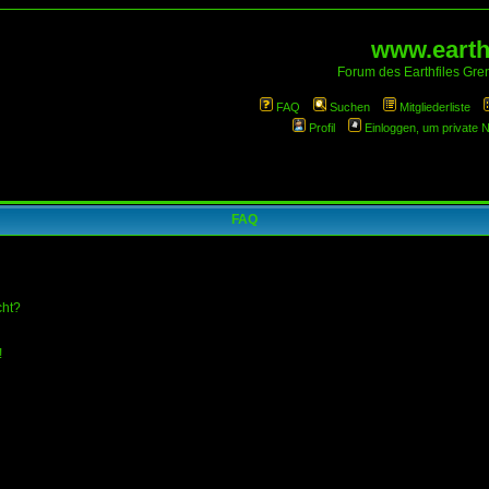
www.earthf
Forum des Earthfiles Gren
FAQ
Suchen
Mitgliederliste
Profil
Einloggen, um private 
FAQ
cht?
!