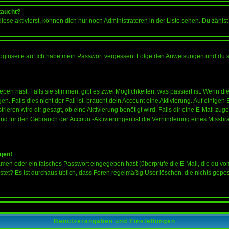
taucht?
iese aktivierst, können dich nur noch Administratoren in der Liste sehen. Du zählst
oginseite auf
Ich habe mein Passwort vergessen
. Folge den Anweisungen und du so
en hast. Falls sie stimmen, gibt es zwei Möglichkeiten, was passiert ist: Wenn 
 Falls dies nicht der Fall ist, braucht dein Account eine Aktivierung. Auf einigen
rieren wird dir gesagt, ob eine Aktivierung benötigt wird. Falls dir eine E-Mail zu
rund für den Gebrauch der Account-Aktivierungen ist die Verhinderung eines Missb
ggen!
men oder ein falsches Passwort eingegeben hast (überprüfe die E-Mail, die du vo
gepostet? Es ist durchaus üblich, dass Foren regelmäßig User löschen, die nichts ge
Benutzerangaben und Einstellungen