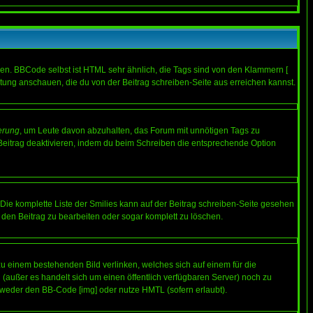
ren. BBCode selbst ist HTML sehr ähnlich, die Tags sind von den Klammern [
itung anschauen, die du von der Beitrag schreiben-Seite aus erreichen kannst.
erung
, um Leute davon abzuhalten, das Forum mit unnötigen Tags zu
Beitrag deaktivieren, indem du beim Schreiben die entsprechende Option
. Die komplette Liste der Smilies kann auf der Beitrag schreiben-Seite gesehen
, den Beitrag zu bearbeiten oder sogar komplett zu löschen.
zu einem bestehenden Bild verlinken, welches sich auf einem für die
en (außer es handelt sich um einen öffentlich verfügbaren Server) noch zu
tweder den BB-Code [img] oder nutze HMTL (sofern erlaubt).