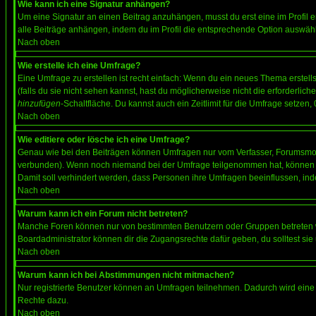
Wie kann ich eine Signatur anhängen?
Um eine Signatur an einen Beitrag anzuhängen, musst du erst eine im Profil ers
alle Beiträge anhängen, indem du im Profil die entsprechende Option auswähl
Nach oben
Wie erstelle ich eine Umfrage?
Eine Umfrage zu erstellen ist recht einfach: Wenn du ein neues Thema erstellst
(falls du sie nicht sehen kannst, hast du möglicherweise nicht die erforderli
hinzufügen
-Schaltfläche. Du kannst auch ein Zeitlimit für die Umfrage setzen,
Nach oben
Wie editiere oder lösche ich eine Umfrage?
Genau wie bei den Beiträgen können Umfragen nur vom Verfasser, Forumsmoder
verbunden). Wenn noch niemand bei der Umfrage teilgenommen hat, können Use
Damit soll verhindert werden, dass Personen ihre Umfragen beeinflussen, ind
Nach oben
Warum kann ich ein Forum nicht betreten?
Manche Foren können nur von bestimmten Benutzern oder Gruppen betreten we
Boardadministrator können dir die Zugangsrechte dafür geben, du solltest sie
Nach oben
Warum kann ich bei Abstimmungen nicht mitmachen?
Nur registrierte Benutzer können an Umfragen teilnehmen. Dadurch wird eine Be
Rechte dazu.
Nach oben