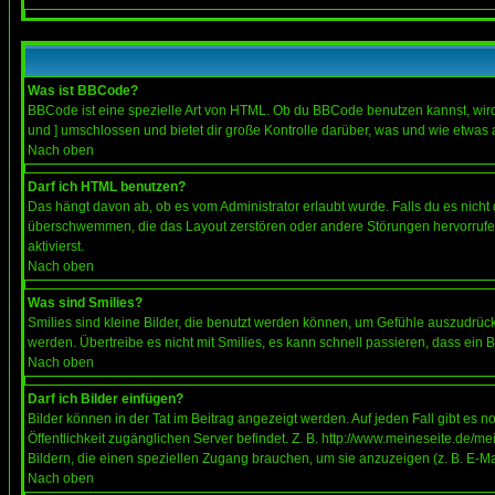
Was ist BBCode?
BBCode ist eine spezielle Art von HTML. Ob du BBCode benutzen kannst, wird 
und ] umschlossen und bietet dir große Kontrolle darüber, was und wie etwas 
Nach oben
Darf ich HTML benutzen?
Das hängt davon ab, ob es vom Administrator erlaubt wurde. Falls du es nicht 
überschwemmen, die das Layout zerstören oder andere Störungen hervorrufen 
aktivierst.
Nach oben
Was sind Smilies?
Smilies sind kleine Bilder, die benutzt werden können, um Gefühle auszudrücke
werden. Übertreibe es nicht mit Smilies, es kann schnell passieren, dass ein 
Nach oben
Darf ich Bilder einfügen?
Bilder können in der Tat im Beitrag angezeigt werden. Auf jeden Fall gibt es 
Öffentlichkeit zugänglichen Server befindet. Z. B. http://www.meineseite.de/me
Bildern, die einen speziellen Zugang brauchen, um sie anzuzeigen (z. B. E-
Nach oben