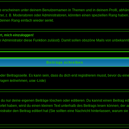
e erscheinen unter deinem Benutzernamen in Themen und in deinem Profil, abhän
r, z. B. Moderatoren oder Administratoren, könnten einen speziellen Rang haben. 
r deinen Rang einfach wieder senkt.
rt, mich einzuloggen!
der Administrator diese Funktion zulässt). Damit sollen obszöne Mails von unbeka
Beiträge schreiben
der Beitragsseite. Es kann sein, dass du dich erst registrieren musst, bevor du e
ragen teilnehmen, usw.
-Liste)
du nur deine eigenen Beiträge löschen oder editieren. Du kannst einen Beitrag edi
ortet haben, wirst du einen kleinen Text unterhalb des Beitrags lesen können, der 
nistrator den Beitrag editiert hat (Sie sollten eine Nachricht hinterlassen, warum s