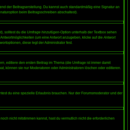
end der Beitragserstellung. Du kannst auch standardmäßig eine Signatur an
naturoption beim Beitragsschreiben abschaltest).
), solltest du die
Umfrage hinzufügen
-Option unterhalb der Textbox sehen
ei Antwortmöglichkeiten (um eine Antwort anzugeben, klicke auf die
Antwort
ortoptionen, diese legt der Administrator fest.
n, editiere den ersten Beitrag im Thema (die Umfrage ist immer damit
t, können sie nur Moderatoren oder Administratoren löschen oder editieren.
test du eine spezielle Erlaubnis brauchen. Nur der Forumsmoderator und der
noch nicht mitstimmen kannst, hast du vermutlich nicht die erforderlichen