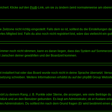
eichert. Klicke auf den
Profil
-Link, um sie zu ändern (wird normalerweise am oberen
itzone nicht richtig eingestellt. Falls dem so ist, solltest du die Einstellungen dei
es Mitglied bist. Falls du also noch nicht registriert bist, wäre das vielleicht ein g
en immer noch nicht stimmen, kann es daran liegen, dass das System auf Sommerzeit
z zwischen deiner gewählten und der Boardzeit kommen.
ht installiert hat oder das Board wurde noch nicht in deine Sprache übersetzt. Ve
Übersetzung schreiben. Weitere Informationen erhältst du auf der phpBB Group Websit
rt zu deinem Rang, z. B. Punkte oder Sterne, die anzeigen, wie viele Beiträge du
elstück und an den Benutzer gebunden. Es liegt am Administrator, ob er Avatare erl
s Administrators. Du solltest ihn nach dem Grund fragen (Er wird bestimmt einen 