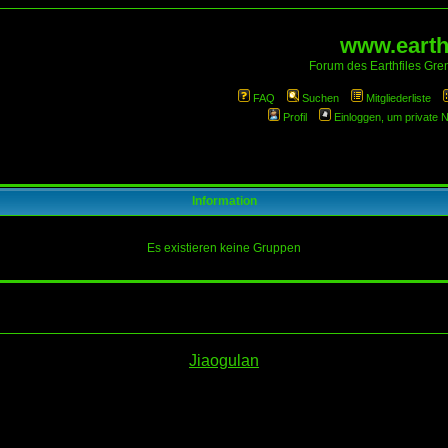
www.earthf
Forum des Earthfiles Gren
FAQ
Suchen
Mitgliederliste
Profil
Einloggen, um private 
Information
Es existieren keine Gruppen
Jiaogulan