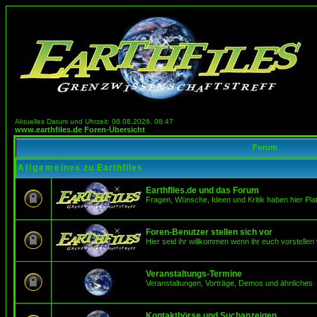
Aktuelles Datum und Uhrzeit: 08.08.2026, 08:47
www.earthfiles.de Foren-Übersicht
Forum
Allgemeines zu Earthfiles
Earthfiles.de und das Forum
Fragen, Wünsche, Ideen und Kritik haben hier Pla
Foren-Benutzer stellen sich vor
Hier seid ihr willkommen wenn ihr euch vorstellen 
Veranstaltungs-Termine
Veranstaltungen, Vorträge, Demos und ähnliches
Kontaktbörse und Suchanzeigen