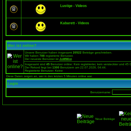
Lustige - Videos
Kabarett - Videos
Wer ist online?
Unsere Benutzer haben insgesamt
20522
Beiträge geschrieben.
Wir haben
788
registrierte Benutzer.
Der neueste Benutzer ist
JoWWint
.
Insgesamt sind
45
Benutzer online: Kein registrierter, kein versteckter und 45
Der Rekord liegt bei
1300
Benutzern am 22.07.2026, 04:44.
Registrierte Benutzer: Keine
Diese Daten zeigen an, wer in den letzten 5 Minuten online war.
Login
Benutzername:
Neue Beiträge