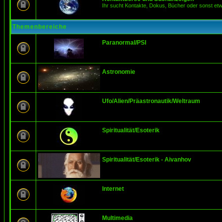
Ihr sucht Kontakte, Dokus, Bücher oder sonst et
Themenbereiche
Paranormal/PSI
Astronomie
Ufo/Alien/Präastronautik/Weltraum
Spiritualität/Esoterik
Spiritualität/Esoterik - Aivanhov
Internet
Multimedia