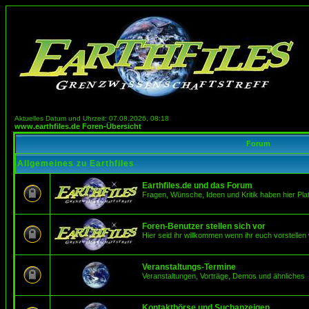
Aktuelles Datum und Uhrzeit: 07.08.2026, 08:18
www.earthfiles.de Foren-Übersicht
Forum
Allgemeines zu Earthfiles
Earthfiles.de und das Forum
Fragen, Wünsche, Ideen und Kritik haben hier Pla
Foren-Benutzer stellen sich vor
Hier seid ihr willkommen wenn ihr euch vorstellen 
Veranstaltungs-Termine
Veranstaltungen, Vorträge, Demos und ähnliches
Kontaktbörse und Suchanzeigen