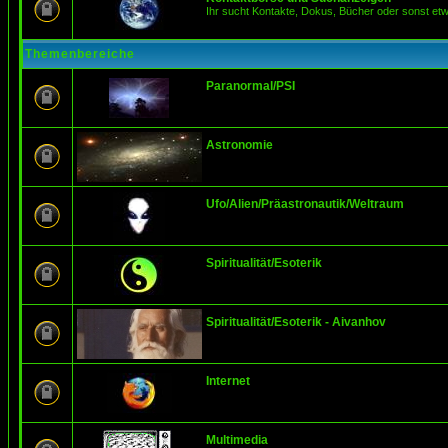
Ihr sucht Kontakte, Dokus, Bücher oder sonst et
Themenbereiche
Paranormal/PSI
Astronomie
Ufo/Alien/Präastronautik/Weltraum
Spiritualität/Esoterik
Spiritualität/Esoterik - Aivanhov
Internet
Multimedia