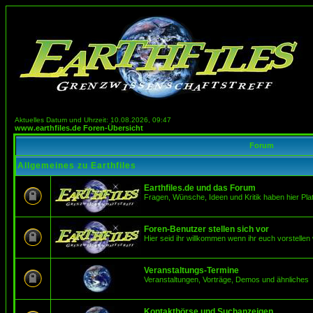
Aktuelles Datum und Uhrzeit: 10.08.2026, 09:47
www.earthfiles.de Foren-Übersicht
Forum
Allgemeines zu Earthfiles
Earthfiles.de und das Forum
Fragen, Wünsche, Ideen und Kritik haben hier Pla
Foren-Benutzer stellen sich vor
Hier seid ihr willkommen wenn ihr euch vorstellen 
Veranstaltungs-Termine
Veranstaltungen, Vorträge, Demos und ähnliches
Kontaktbörse und Suchanzeigen