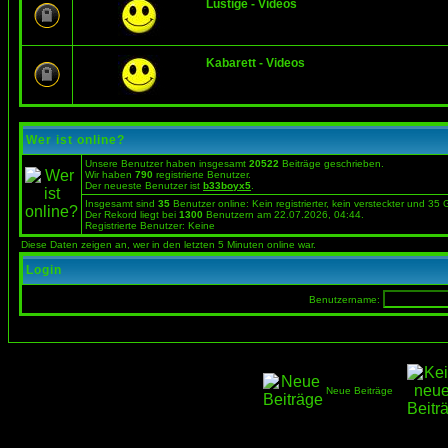
Lustige - Videos
Kabarett - Videos
Wer ist online?
Unsere Benutzer haben insgesamt
20522
Beiträge geschrieben.
Wir haben
790
registrierte Benutzer.
Der neueste Benutzer ist
b33boyx5
.
Insgesamt sind
35
Benutzer online: Kein registrierter, kein versteckter und 35
Der Rekord liegt bei
1300
Benutzern am 22.07.2026, 04:44.
Registrierte Benutzer: Keine
Diese Daten zeigen an, wer in den letzten 5 Minuten online war.
Login
Benutzername:
Neue Beiträge