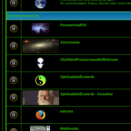
Ihr sucht Kontakte, Dokus, Bücher oder sonst et
Themenbereiche
Paranormal/PSI
Astronomie
Ufo/Alien/Präastronautik/Weltraum
Spiritualität/Esoterik
Spiritualität/Esoterik - Aivanhov
Internet
Multimedia