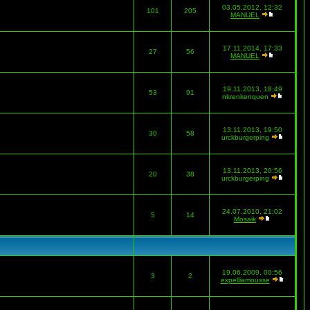
03.05.2012, 12:32
101
205
MANUEL
17.11.2014, 17:33
27
56
MANUEL
19.11.2013, 18:49
53
91
nkrenkenquen
13.11.2013, 19:50
30
58
urckburgerping
13.11.2013, 20:56
20
38
urckburgerping
24.07.2010, 21:02
5
14
Mosaik
19.06.2009, 00:56
3
2
expelliamousse