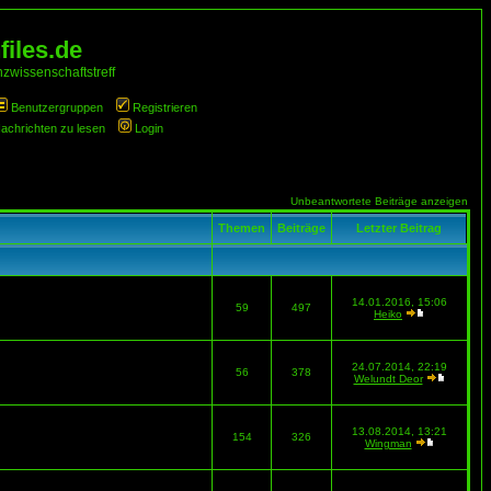
iles.de
zwissenschaftstreff
Benutzergruppen
Registrieren
Nachrichten zu lesen
Login
Unbeantwortete Beiträge anzeigen
Themen
Beiträge
Letzter Beitrag
14.01.2016, 15:06
59
497
Heiko
24.07.2014, 22:19
56
378
Welundt Deor
13.08.2014, 13:21
154
326
Wingman