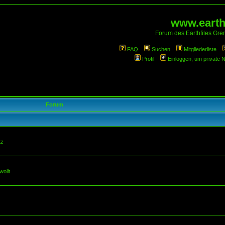
www.earthf
Forum des Earthfiles Gren
FAQ
Suchen
Mitgliederliste
Profil
Einloggen, um private 
Forum
tz
wollt