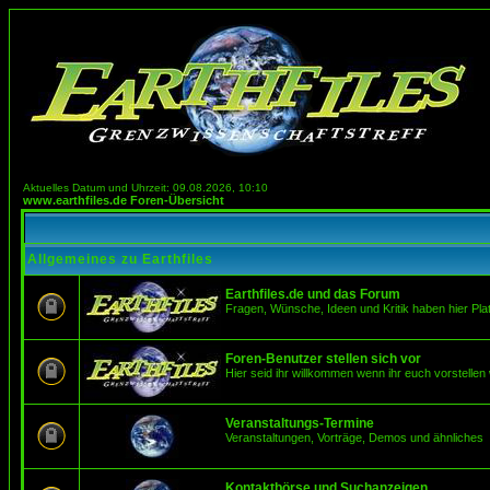
Aktuelles Datum und Uhrzeit: 09.08.2026, 10:10
www.earthfiles.de Foren-Übersicht
Allgemeines zu Earthfiles
Earthfiles.de und das Forum
Fragen, Wünsche, Ideen und Kritik haben hier Pla
Foren-Benutzer stellen sich vor
Hier seid ihr willkommen wenn ihr euch vorstellen 
Veranstaltungs-Termine
Veranstaltungen, Vorträge, Demos und ähnliches
Kontaktbörse und Suchanzeigen