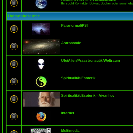
Ihr sucht Kontakte, Dokus, Bücher oder sonst et
Themenbereiche
Paranormal/PSI
Astronomie
Ufo/Alien/Präastronautik/Weltraum
Spiritualität/Esoterik
Spiritualität/Esoterik - Aivanhov
Internet
Multimedia