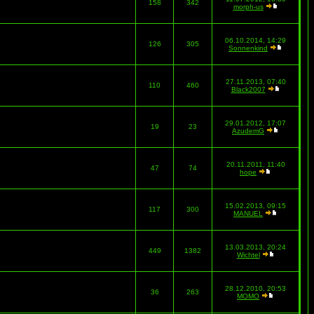
158
342
morph-us
06.10.2014, 14:29
126
305
Sonnenkind
27.11.2013, 07:40
110
460
Black2007
29.01.2012, 17:07
19
23
AzudemG
20.11.2011, 11:40
47
74
hope
15.02.2013, 09:15
117
300
MANUEL
13.03.2013, 20:24
449
1382
Wichtel
28.12.2010, 20:53
36
263
MOMO