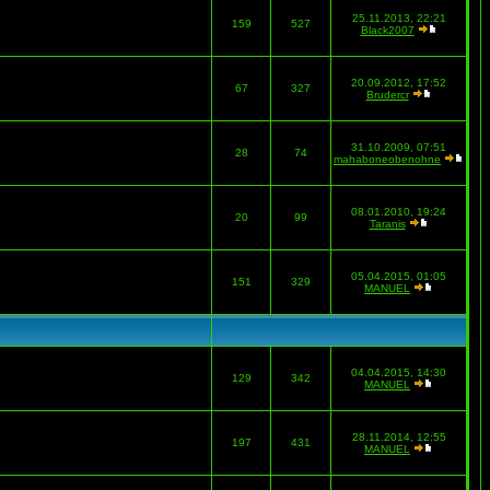
25.11.2013, 22:21
159
527
Black2007
20.09.2012, 17:52
67
327
Brudercr
31.10.2009, 07:51
28
74
mahaboneobenohne
08.01.2010, 19:24
20
99
Taranis
05.04.2015, 01:05
151
329
MANUEL
04.04.2015, 14:30
129
342
MANUEL
28.11.2014, 12:55
197
431
MANUEL