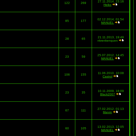
27.11.2014, 23:16
122
269
Heiko
02.12.2014, 01:54
85
177
MANUEL
21.11.2013, 19:49
28
65
nkrenkenquen
25.07.2012, 14:45
23
59
MANUEL
11.06.2010, 10:08
106
155
Castrol
10.11.2009, 18:09
23
35
Black2007
27.02.2012, 01:13
67
111
Marvin
13.02.2013, 12:05
60
105
MANUEL