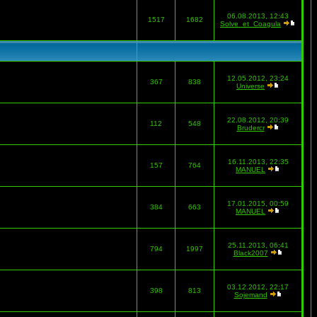
06.08.2013, 12:43
1517
1682
Solve_et_Coagula
12.05.2012, 23:24
367
838
Universe
22.08.2012, 20:39
112
548
Brudercr
16.11.2013, 22:35
157
764
MANUEL
17.01.2015, 00:59
384
663
MANUEL
25.11.2013, 06:41
794
1997
Black2007
03.12.2012, 22:17
398
813
Sojemand