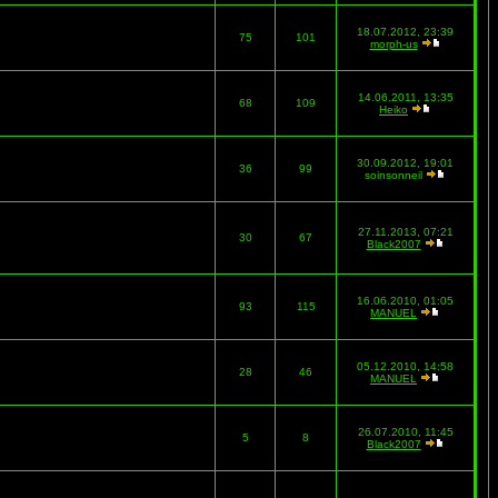
18.07.2012, 23:39
75
101
morph-us
14.06.2011, 13:35
68
109
Heiko
30.09.2012, 19:01
36
99
soinsonneil
27.11.2013, 07:21
30
67
Black2007
16.06.2010, 01:05
93
115
MANUEL
05.12.2010, 14:58
28
46
MANUEL
26.07.2010, 11:45
5
8
Black2007