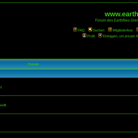
www.earthf
Forum des Earthfiles Gren
FAQ
Suchen
Mitgliederliste
Profil
Einloggen, um private 
Forum
tz
wollt