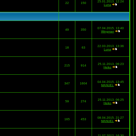
25.01.2013, 12:24
22
150
Luna
07.04.2015, 13:40
49
350
Wingman
22.03.2013, 13:36
18
63
Luna
25.11.2013, 06:23
215
914
Heiko
04.04.2015, 13:45
347
1604
MANUEL
25.11.2013, 06:25
59
274
Heiko
08.04.2015, 21:27
165
453
MANUEL
11.07.2012, 16:30