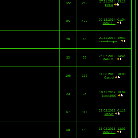
27.11.2014, 23:16
122
269
Heiko
02.12.2014, 01:54
85
177
MANUEL
21.11.2013, 19:49
28
65
nkrenkenquen
25.07.2012, 14:45
23
59
MANUEL
11.06.2010, 10:08
106
155
Castrol
10.11.2009, 18:09
23
35
Black2007
27.02.2012, 01:13
67
111
Marvin
13.02.2013, 12:05
60
105
MANUEL