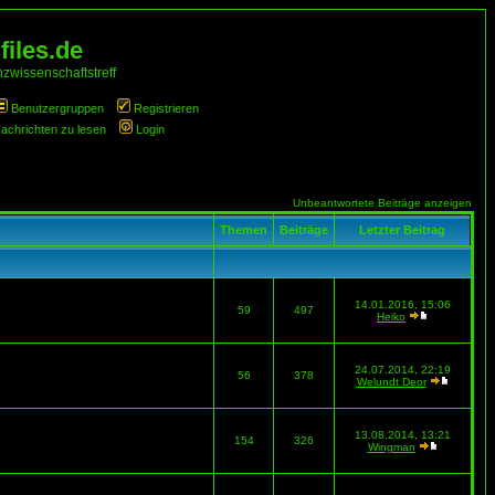
iles.de
zwissenschaftstreff
Benutzergruppen
Registrieren
Nachrichten zu lesen
Login
Unbeantwortete Beiträge anzeigen
Themen
Beiträge
Letzter Beitrag
14.01.2016, 15:06
59
497
Heiko
24.07.2014, 22:19
56
378
Welundt Deor
13.08.2014, 13:21
154
326
Wingman