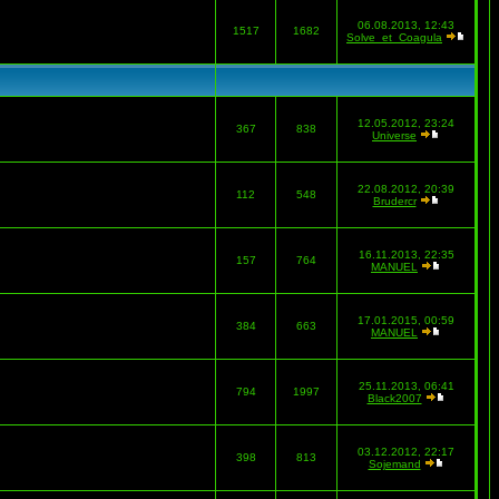
06.08.2013, 12:43
1517
1682
Solve_et_Coagula
12.05.2012, 23:24
367
838
Universe
22.08.2012, 20:39
112
548
Brudercr
16.11.2013, 22:35
157
764
MANUEL
17.01.2015, 00:59
384
663
MANUEL
25.11.2013, 06:41
794
1997
Black2007
03.12.2012, 22:17
398
813
Sojemand