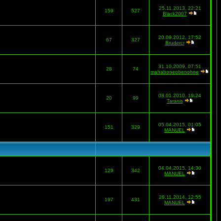
25.11.2013, 22:21
159
527
Black2007
20.09.2012, 17:52
67
327
Brudercr
31.10.2009, 07:51
28
74
mahaboneobenohne
08.01.2010, 19:24
20
99
Taranis
05.04.2015, 01:05
151
329
MANUEL
04.04.2015, 14:30
129
342
MANUEL
28.11.2014, 12:55
197
431
MANUEL