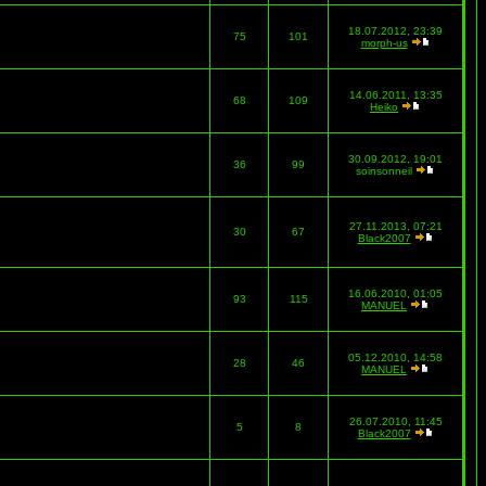
18.07.2012, 23:39
75
101
morph-us
14.06.2011, 13:35
68
109
Heiko
30.09.2012, 19:01
36
99
soinsonneil
27.11.2013, 07:21
30
67
Black2007
16.06.2010, 01:05
93
115
MANUEL
05.12.2010, 14:58
28
46
MANUEL
26.07.2010, 11:45
5
8
Black2007