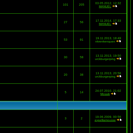
03.05.2012, 12:32
101
205
MANUEL
17.11.2014, 17:33
27
56
MANUEL
19.11.2013, 18:49
53
91
nkrenkenquen
13.11.2013, 19:50
30
58
urckburgerping
13.11.2013, 20:56
20
38
urckburgerping
24.07.2010, 21:02
5
14
Mosaik
19.06.2009, 00:56
3
2
expelliamousse