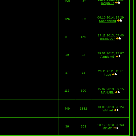
158
342
morph-us
06.10.2014, 14:29
126
305
Sonnenkind
27.11.2013, 07:40
110
460
Black2007
29.01.2012, 17:07
19
23
AzudemG
20.11.2011, 11:40
47
74
hope
15.02.2013, 09:15
117
300
MANUEL
13.03.2013, 20:24
449
1382
Wichtel
28.12.2010, 20:53
36
263
MOMO