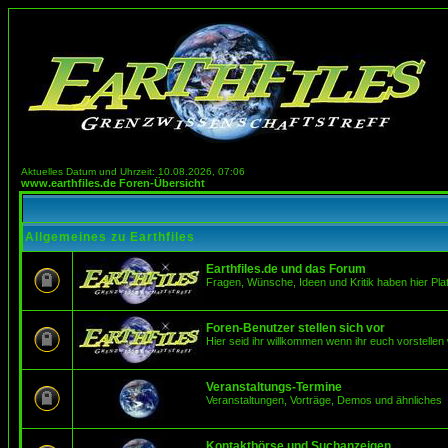
Aktuelles Datum und Uhrzeit: 10.08.2026, 07:06
www.earthfiles.de Foren-Übersicht
Allgemeines zu Earthfiles
Earthfiles.de und das Forum
Fragen, Wünsche, Ideen und Kritik haben hier Pla
Foren-Benutzer stellen sich vor
Hier seid ihr willkommen wenn ihr euch vorstellen 
Veranstaltungs-Termine
Veranstaltungen, Vorträge, Demos und ähnliches
Kontaktbörse und Suchanzeigen