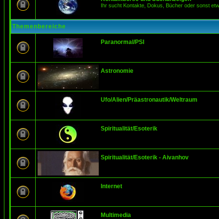
Ihr sucht Kontakte, Dokus, Bücher oder sonst et
Themenbereiche
Paranormal/PSI
Astronomie
Ufo/Alien/Präastronautik/Weltraum
Spiritualität/Esoterik
Spiritualität/Esoterik - Aivanhov
Internet
Multimedia