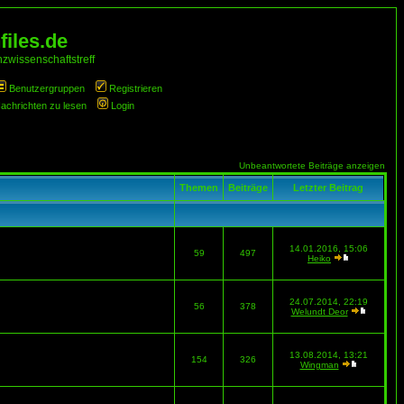
iles.de
zwissenschaftstreff
Benutzergruppen
Registrieren
Nachrichten zu lesen
Login
Unbeantwortete Beiträge anzeigen
Themen
Beiträge
Letzter Beitrag
14.01.2016, 15:06
59
497
Heiko
24.07.2014, 22:19
56
378
Welundt Deor
13.08.2014, 13:21
154
326
Wingman