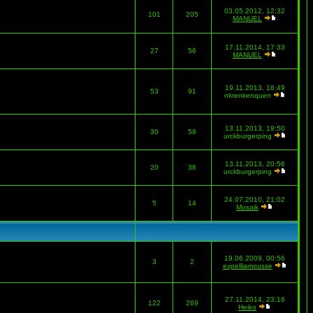
03.05.2012, 12:32
101
205
MANUEL
17.11.2014, 17:33
27
56
MANUEL
19.11.2013, 18:49
53
91
nkrenkenquen
13.11.2013, 19:50
30
58
urckburgerping
13.11.2013, 20:56
20
38
urckburgerping
24.07.2010, 21:02
5
14
Mosaik
19.06.2009, 00:56
3
2
expelliamousse
27.11.2014, 23:16
122
269
Heiko