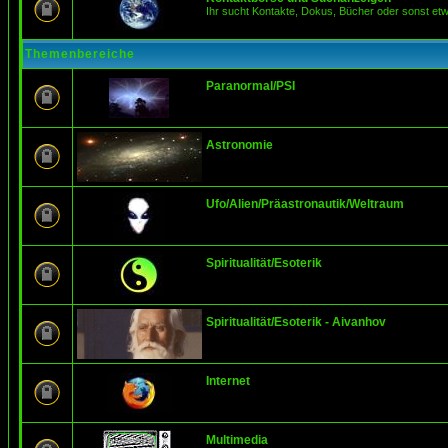
Ihr sucht Kontakte, Dokus, Bücher oder sonst et
Themenbereiche
Paranormal/PSI
Astronomie
Ufo/Alien/Präastronautik/Weltraum
Spiritualität/Esoterik
Spiritualität/Esoterik - Aivanhov
Internet
Multimedia