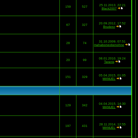
25.11.2013, 22:21
159
527
Black2007
20.09.2012, 17:52
67
327
Brudercr
31.10.2009, 07:51
28
74
mahaboneobenohne
08.01.2010, 19:24
20
99
Taranis
05.04.2015, 01:05
151
329
MANUEL
04.04.2015, 14:30
129
342
MANUEL
28.11.2014, 12:55
197
431
MANUEL