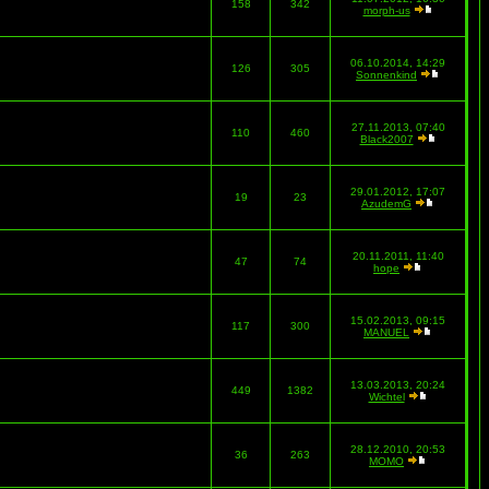
158
342
morph-us
06.10.2014, 14:29
126
305
Sonnenkind
27.11.2013, 07:40
110
460
Black2007
29.01.2012, 17:07
19
23
AzudemG
20.11.2011, 11:40
47
74
hope
15.02.2013, 09:15
117
300
MANUEL
13.03.2013, 20:24
449
1382
Wichtel
28.12.2010, 20:53
36
263
MOMO