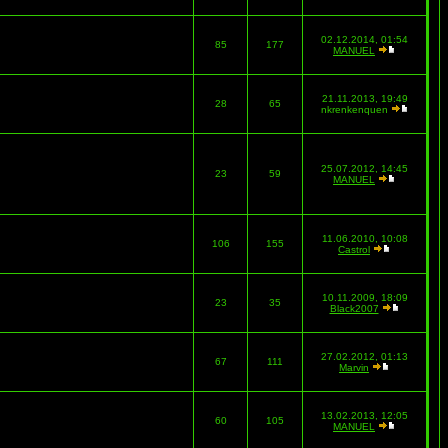
02.12.2014, 01:54
85
177
MANUEL
21.11.2013, 19:49
28
65
nkrenkenquen
25.07.2012, 14:45
23
59
MANUEL
11.06.2010, 10:08
106
155
Castrol
10.11.2009, 18:09
23
35
Black2007
27.02.2012, 01:13
67
111
Marvin
13.02.2013, 12:05
60
105
MANUEL