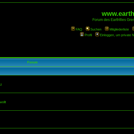
www.earthf
Forum des Earthfiles Gren
FAQ
Suchen
Mitgliederliste
Profil
Einloggen, um private 
Forum
tz
wollt