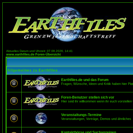
Aktuelles Datum und Uhrzeit: 07.08.2026, 14:41
www.earthfiles.de Foren-Übersicht
Allgemeines zu Earthfiles
Earthfiles.de und das Forum
Fragen, Wünsche, Ideen und Kritik haben hier Pla
Foren-Benutzer stellen sich vor
Hier seid ihr willkommen wenn ihr euch vorstellen 
Veranstaltungs-Termine
Veranstaltungen, Vorträge, Demos und ähnliches
Kontaktbörse und Suchanzeigen