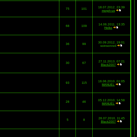
18.07.2012, 23:39
75
101
morph-us
14.06.2011, 13:35
68
109
Heiko
30.09.2012, 19:01
36
99
soinsonneil
27.11.2013, 07:21
30
67
Black2007
16.06.2010, 01:05
93
115
MANUEL
05.12.2010, 14:58
28
46
MANUEL
26.07.2010, 11:45
5
8
Black2007