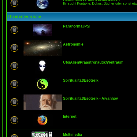
Ihr sucht Kontakte, Dokus, Bücher oder sonst et
Themenbereiche
Paranormal/PSI
Astronomie
Ufo/Alien/Präastronautik/Weltraum
Spiritualität/Esoterik
Spiritualität/Esoterik - Aivanhov
Internet
Multimedia