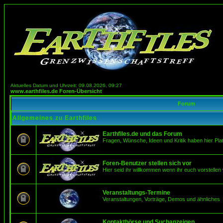
Aktuelles Datum und Uhrzeit: 09.08.2026, 09:27
www.earthfiles.de Foren-Übersicht
Forum
Allgemeines zu Earthfiles
Earthfiles.de und das Forum
Fragen, Wünsche, Ideen und Kritik haben hier Pla
Foren-Benutzer stellen sich vor
Hier seid ihr willkommen wenn ihr euch vorstellen 
Veranstaltungs-Termine
Veranstaltungen, Vorträge, Demos und ähnliches
Kontaktbörse und Suchanzeigen