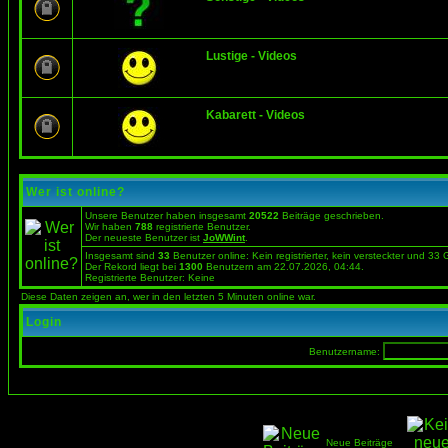
Lustige - Videos
Kabarett - Videos
Wer ist online?
Unsere Benutzer haben insgesamt
20522
Beiträge geschrieben.
Wir haben
788
registrierte Benutzer.
Der neueste Benutzer ist
JoWWint
.
Insgesamt sind
33
Benutzer online: Kein registrierter, kein versteckter und 33
Der Rekord liegt bei
1300
Benutzern am 22.07.2026, 04:44.
Registrierte Benutzer: Keine
Diese Daten zeigen an, wer in den letzten 5 Minuten online war.
Login
Benutzername:
Neue Beiträge