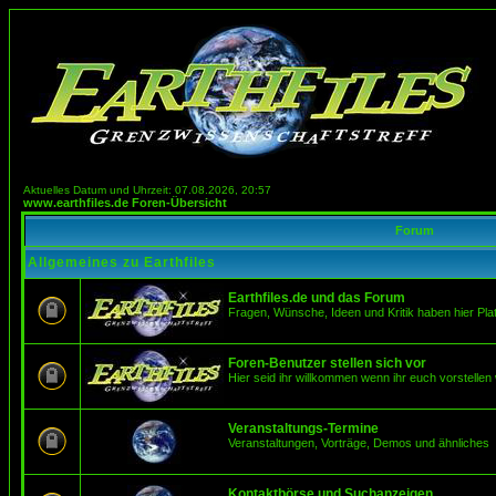
Aktuelles Datum und Uhrzeit: 07.08.2026, 20:57
www.earthfiles.de Foren-Übersicht
Forum
Allgemeines zu Earthfiles
Earthfiles.de und das Forum
Fragen, Wünsche, Ideen und Kritik haben hier Pla
Foren-Benutzer stellen sich vor
Hier seid ihr willkommen wenn ihr euch vorstellen 
Veranstaltungs-Termine
Veranstaltungen, Vorträge, Demos und ähnliches
Kontaktbörse und Suchanzeigen