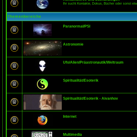
Ihr sucht Kontakte, Dokus, Bücher oder sonst et
Themenbereiche
Paranormal/PSI
Astronomie
Ufo/Alien/Präastronautik/Weltraum
Spiritualität/Esoterik
Spiritualität/Esoterik - Aivanhov
Internet
Multimedia