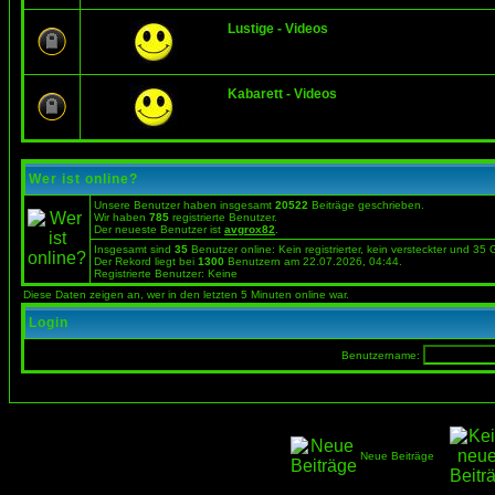
Lustige - Videos
Kabarett - Videos
Wer ist online?
Unsere Benutzer haben insgesamt
20522
Beiträge geschrieben.
Wir haben
785
registrierte Benutzer.
Der neueste Benutzer ist
avgrox82
.
Insgesamt sind
35
Benutzer online: Kein registrierter, kein versteckter und 35
Der Rekord liegt bei
1300
Benutzern am 22.07.2026, 04:44.
Registrierte Benutzer: Keine
Diese Daten zeigen an, wer in den letzten 5 Minuten online war.
Login
Benutzername:
Neue Beiträge