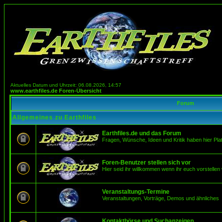
Aktuelles Datum und Uhrzeit: 06.08.2026, 14:57
www.earthfiles.de Foren-Übersicht
Forum
Allgemeines zu Earthfiles
Earthfiles.de und das Forum
Fragen, Wünsche, Ideen und Kritik haben hier Pla
Foren-Benutzer stellen sich vor
Hier seid ihr willkommen wenn ihr euch vorstellen 
Veranstaltungs-Termine
Veranstaltungen, Vorträge, Demos und ähnliches
Kontaktbörse und Suchanzeigen