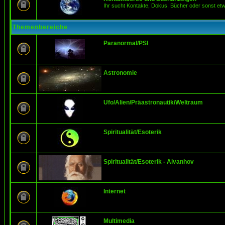
Ihr sucht Kontakte, Dokus, Bücher oder sonst et
Themenbereiche
Paranormal/PSI
Astronomie
Ufo/Alien/Präastronautik/Weltraum
Spiritualität/Esoterik
Spiritualität/Esoterik - Aivanhov
Internet
Multimedia