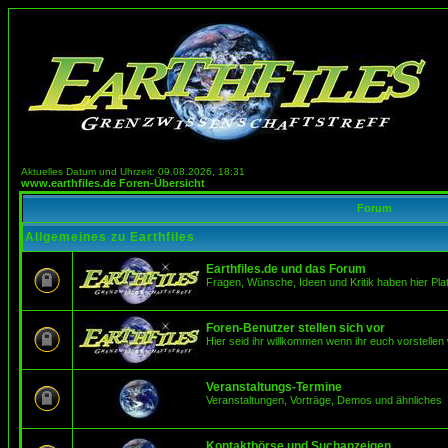
Aktuelles Datum und Uhrzeit: 09.08.2026, 18:31
www.earthfiles.de Foren-Übersicht
Forum
Allgemeines zu Earthfiles
Earthfiles.de und das Forum
Fragen, Wünsche, Ideen und Kritik haben hier Pla
Foren-Benutzer stellen sich vor
Hier seid ihr willkommen wenn ihr euch vorstellen 
Veranstaltungs-Termine
Veranstaltungen, Vorträge, Demos und ähnliches
Kontaktbörse und Suchanzeigen