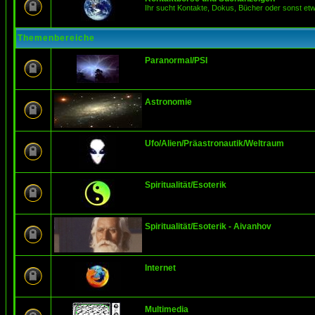
Ihr sucht Kontakte, Dokus, Bücher oder sonst et
Themenbereiche
Paranormal/PSI
Astronomie
Ufo/Alien/Präastronautik/Weltraum
Spiritualität/Esoterik
Spiritualität/Esoterik - Aivanhov
Internet
Multimedia