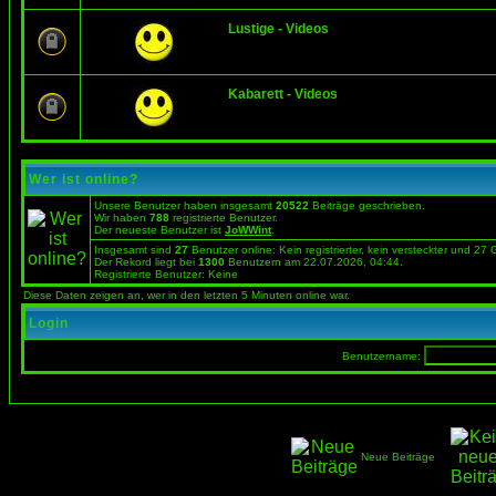
Lustige - Videos
Kabarett - Videos
Wer ist online?
Unsere Benutzer haben insgesamt
20522
Beiträge geschrieben.
Wir haben
788
registrierte Benutzer.
Der neueste Benutzer ist
JoWWint
.
Insgesamt sind
27
Benutzer online: Kein registrierter, kein versteckter und 27
Der Rekord liegt bei
1300
Benutzern am 22.07.2026, 04:44.
Registrierte Benutzer: Keine
Diese Daten zeigen an, wer in den letzten 5 Minuten online war.
Login
Benutzername:
Neue Beiträge