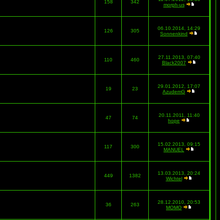
158
342
morph-us
06.10.2014, 14:29
126
305
Sonnenkind
27.11.2013, 07:40
110
460
Black2007
29.01.2012, 17:07
19
23
AzudemG
20.11.2011, 11:40
47
74
hope
15.02.2013, 09:15
117
300
MANUEL
13.03.2013, 20:24
449
1382
Wichtel
28.12.2010, 20:53
36
263
MOMO