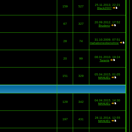
25.11.2013, 22:21
159
527
Black2007
20.09.2012, 17:52
67
327
Brudercr
31.10.2009, 07:51
28
74
mahaboneobenohne
08.01.2010, 19:24
20
99
Taranis
05.04.2015, 01:05
151
329
MANUEL
04.04.2015, 14:30
129
342
MANUEL
28.11.2014, 12:55
197
431
MANUEL