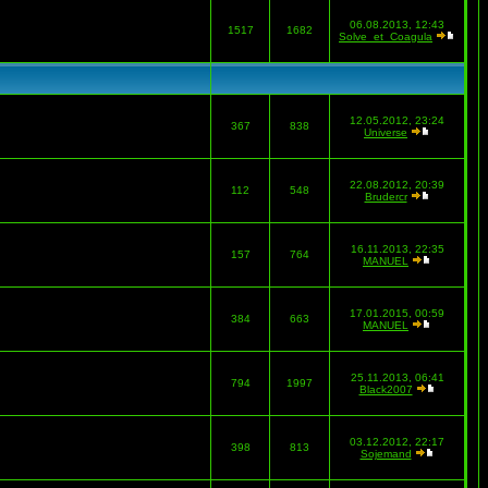
06.08.2013, 12:43
1517
1682
Solve_et_Coagula
12.05.2012, 23:24
367
838
Universe
22.08.2012, 20:39
112
548
Brudercr
16.11.2013, 22:35
157
764
MANUEL
17.01.2015, 00:59
384
663
MANUEL
25.11.2013, 06:41
794
1997
Black2007
03.12.2012, 22:17
398
813
Sojemand