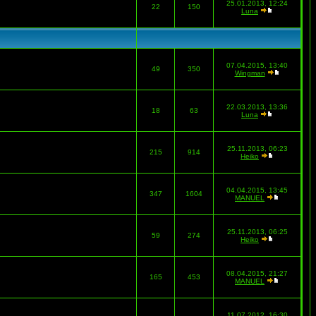
25.01.2013, 12:24
22
150
Luna
07.04.2015, 13:40
49
350
Wingman
22.03.2013, 13:36
18
63
Luna
25.11.2013, 06:23
215
914
Heiko
04.04.2015, 13:45
347
1604
MANUEL
25.11.2013, 06:25
59
274
Heiko
08.04.2015, 21:27
165
453
MANUEL
11.07.2012, 16:30