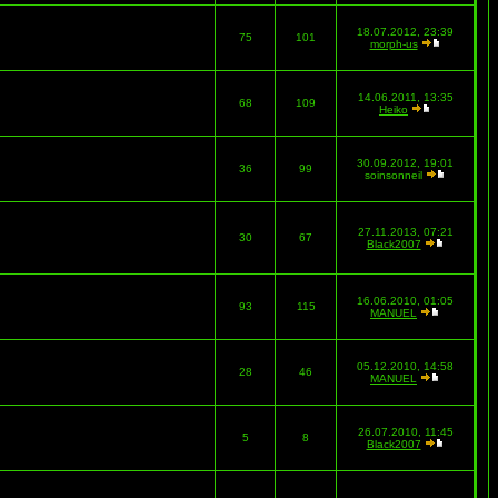
18.07.2012, 23:39
75
101
morph-us
14.06.2011, 13:35
68
109
Heiko
30.09.2012, 19:01
36
99
soinsonneil
27.11.2013, 07:21
30
67
Black2007
16.06.2010, 01:05
93
115
MANUEL
05.12.2010, 14:58
28
46
MANUEL
26.07.2010, 11:45
5
8
Black2007