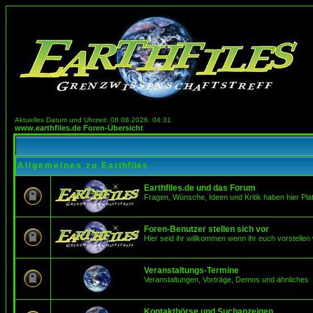
Aktuelles Datum und Uhrzeit: 08.08.2026, 04:31
www.earthfiles.de Foren-Übersicht
Allgemeines zu Earthfiles
Earthfiles.de und das Forum
Fragen, Wünsche, Ideen und Kritik haben hier Pla
Foren-Benutzer stellen sich vor
Hier seid ihr willkommen wenn ihr euch vorstellen 
Veranstaltungs-Termine
Veranstaltungen, Vorträge, Demos und ähnliches
Kontaktbörse und Suchanzeigen