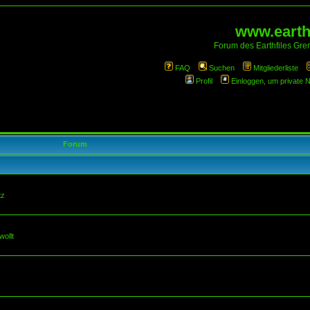
www.earthf
Forum des Earthfiles Gren
FAQ
Suchen
Mitgliederliste
Profil
Einloggen, um private 
Forum
tz
wollt