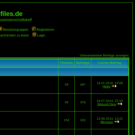
iles.de
zwissenschaftstreff
Benutzergruppen
Registrieren
Nachrichten zu lesen
Login
Unbeantwortete Beiträge anzeigen
Themen
Beiträge
Letzter Beitrag
14.01.2016, 15:06
59
497
Heiko
24.07.2014, 22:19
56
378
Welundt Deor
13.08.2014, 13:21
154
326
Wingman