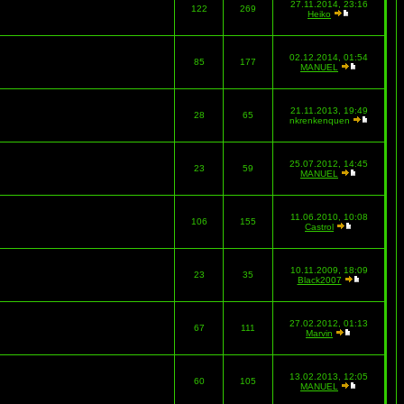
27.11.2014, 23:16
122
269
Heiko
02.12.2014, 01:54
85
177
MANUEL
21.11.2013, 19:49
28
65
nkrenkenquen
25.07.2012, 14:45
23
59
MANUEL
11.06.2010, 10:08
106
155
Castrol
10.11.2009, 18:09
23
35
Black2007
27.02.2012, 01:13
67
111
Marvin
13.02.2013, 12:05
60
105
MANUEL