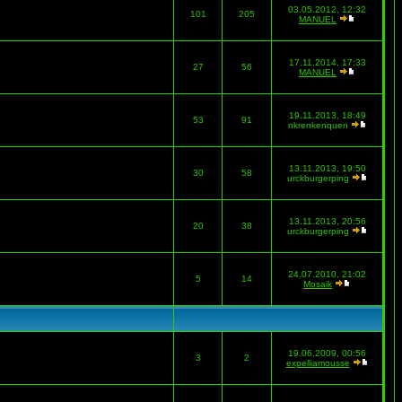
03.05.2012, 12:32
101
205
MANUEL
17.11.2014, 17:33
27
56
MANUEL
19.11.2013, 18:49
53
91
nkrenkenquen
13.11.2013, 19:50
30
58
urckburgerping
13.11.2013, 20:56
20
38
urckburgerping
24.07.2010, 21:02
5
14
Mosaik
19.06.2009, 00:56
3
2
expelliamousse