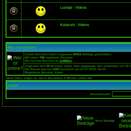
Lustige - Videos
Kabarett - Videos
Wer ist online?
Unsere Benutzer haben insgesamt
20522
Beiträge geschrieben.
Wir haben
788
registrierte Benutzer.
Der neueste Benutzer ist
JoWWint
.
Insgesamt sind
39
Benutzer online: Kein registrierter, kein versteckter und 39
Der Rekord liegt bei
1300
Benutzern am 22.07.2026, 04:44.
Registrierte Benutzer: Keine
Diese Daten zeigen an, wer in den letzten 5 Minuten online war.
Login
Benutzername:
Neue Beiträge