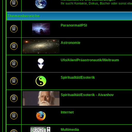
Ihr sucht Kontakte, Dokus, Bücher oder sonst et
Themenbereiche
Paranormal/PSI
Astronomie
Ufo/Alien/Präastronautik/Weltraum
Spiritualität/Esoterik
Spiritualität/Esoterik - Aivanhov
Internet
Multimedia