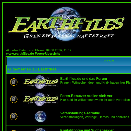
Aktuelles Datum und Uhrzeit: 09.08.2026, 11:39
www.earthfiles.de Foren-Übersicht
Forum
Allgemeines zu Earthfiles
Earthfiles.de und das Forum
Fragen, Wünsche, Ideen und Kritik haben hier Pla
Foren-Benutzer stellen sich vor
Hier seid ihr willkommen wenn ihr euch vorstellen 
Veranstaltungs-Termine
Veranstaltungen, Vorträge, Demos und ähnliches
Kontaktbörse und Suchanzeigen