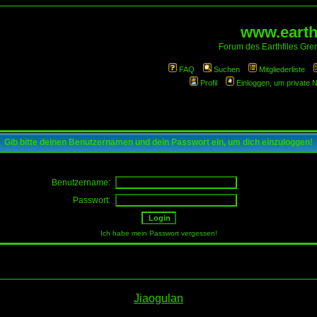
www.earthf
Forum des Earthfiles Gren
FAQ
Suchen
Mitgliederliste
Profil
Einloggen, um private 
Gib bitte deinen Benutzernamen und dein Passwort ein, um dich einzuloggen!
Benutzername:
Passwort:
Ich habe mein Passwort vergessen!
Jiaogulan