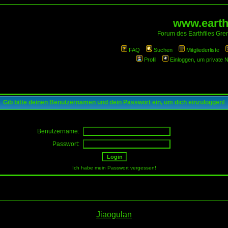
www.earthf
Forum des Earthfiles Gren
FAQ
Suchen
Mitgliederliste
Profil
Einloggen, um private 
Gib bitte deinen Benutzernamen und dein Passwort ein, um dich einzuloggen!
Benutzername:
Passwort:
Ich habe mein Passwort vergessen!
Jiaogulan