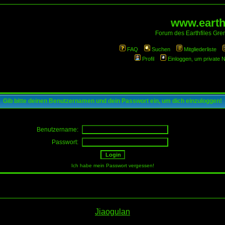
www.earthf
Forum des Earthfiles Gren
FAQ
Suchen
Mitgliederliste
Profil
Einloggen, um private 
Gib bitte deinen Benutzernamen und dein Passwort ein, um dich einzuloggen!
Benutzername:
Passwort:
Ich habe mein Passwort vergessen!
Jiaogulan