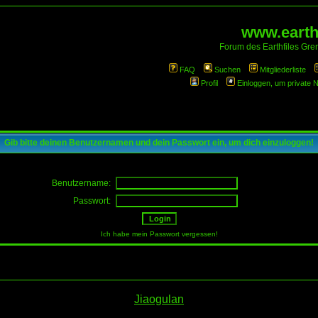
www.earthf
Forum des Earthfiles Gren
FAQ
Suchen
Mitgliederliste
Profil
Einloggen, um private 
Gib bitte deinen Benutzernamen und dein Passwort ein, um dich einzuloggen!
Benutzername:
Passwort:
Ich habe mein Passwort vergessen!
Jiaogulan