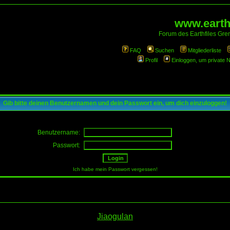
www.earthf
Forum des Earthfiles Gren
FAQ
Suchen
Mitgliederliste
Profil
Einloggen, um private 
Gib bitte deinen Benutzernamen und dein Passwort ein, um dich einzuloggen!
Benutzername:
Passwort:
Ich habe mein Passwort vergessen!
Jiaogulan