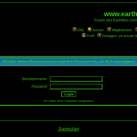
www.earthf
Forum des Earthfiles Gren
FAQ
Suchen
Mitgliederliste
Profil
Einloggen, um private 
Gib bitte deinen Benutzernamen und dein Passwort ein, um dich einzuloggen!
Benutzername:
Passwort:
Ich habe mein Passwort vergessen!
Jiaogulan