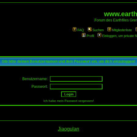
www.earthf
Forum des Earthfiles Gren
FAQ
Suchen
Mitgliederliste
Profil
Einloggen, um private 
Gib bitte deinen Benutzernamen und dein Passwort ein, um dich einzuloggen!
Benutzername:
Passwort:
Ich habe mein Passwort vergessen!
Jiaogulan