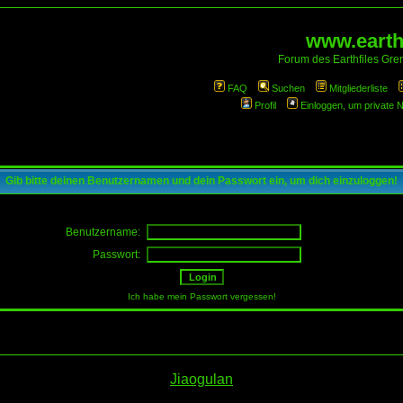
www.earthf
Forum des Earthfiles Gren
FAQ
Suchen
Mitgliederliste
Profil
Einloggen, um private 
Gib bitte deinen Benutzernamen und dein Passwort ein, um dich einzuloggen!
Benutzername:
Passwort:
Ich habe mein Passwort vergessen!
Jiaogulan