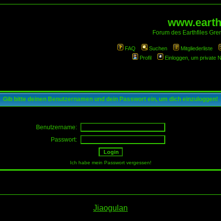
www.earthf
Forum des Earthfiles Gren
FAQ
Suchen
Mitgliederliste
Profil
Einloggen, um private 
Gib bitte deinen Benutzernamen und dein Passwort ein, um dich einzuloggen!
Benutzername:
Passwort:
Ich habe mein Passwort vergessen!
Jiaogulan