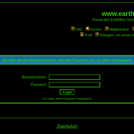
www.earthf
Forum des Earthfiles Gren
FAQ
Suchen
Mitgliederliste
Profil
Einloggen, um private 
Gib bitte deinen Benutzernamen und dein Passwort ein, um dich einzuloggen!
Benutzername:
Passwort:
Ich habe mein Passwort vergessen!
Jiaogulan