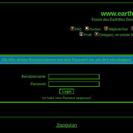
www.earthf
Forum des Earthfiles Gren
FAQ
Suchen
Mitgliederliste
Profil
Einloggen, um private 
Gib bitte deinen Benutzernamen und dein Passwort ein, um dich einzuloggen!
Benutzername:
Passwort:
Ich habe mein Passwort vergessen!
Jiaogulan