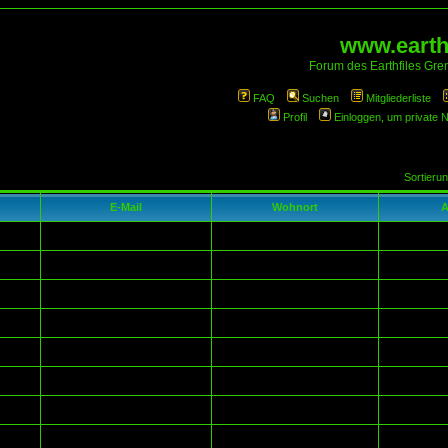
www.earthf
Forum des Earthfiles Gren
FAQ
Suchen
Mitgliederliste
Profil
Einloggen, um private 
Sortieru
E-Mail
Wohnort
A