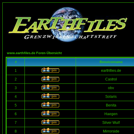
www.earthfiles.de Foren-Übersicht
#
Benutzername
1
earthfiles.de
2
Castrol
3
obv
4
Solaris
5
Benita
6
Haegen
7
Silver Wulf
8
Mirrorside