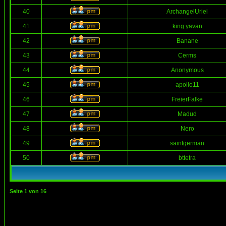
40
ArchangelUriel
41
king yavan
42
Banane
43
Cerms
44
Anonymous
45
apollo11
46
FreierFalke
47
Madud
48
Nero
49
saintgerman
50
bttetra
Seite
1
von
16