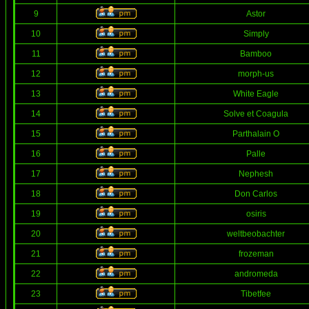
9
Astor
10
Simply
11
Bamboo
12
morph-us
13
White Eagle
14
Solve et Coagula
15
Parthalain O
16
Palle
17
Nephesh
18
Don Carlos
19
osiris
20
weltbeobachter
21
frozeman
22
andromeda
23
Tibetfee