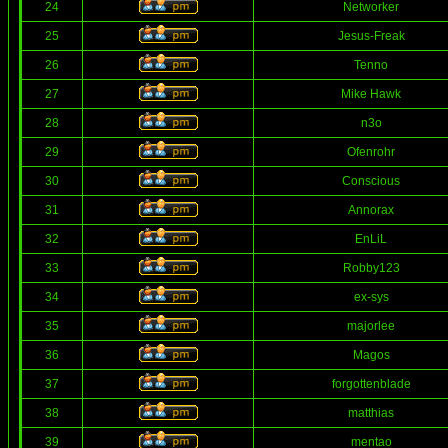
24
Networker
25
Jesus-Freak
26
Tenno
27
Mike Hawk
28
n3o
29
Ofenrohr
30
Conscious
31
Annorax
32
EnLiL
33
Robby123
34
ex-sys
35
majorlee
36
Magos
37
forgottenblade
38
matthias
39
mentao