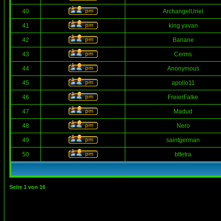
40
ArchangelUriel
41
king yavan
42
Banane
43
Cerms
44
Anonymous
45
apollo11
46
FreierFalke
47
Madud
48
Nero
49
saintgerman
50
bttetra
Seite
1
von
16