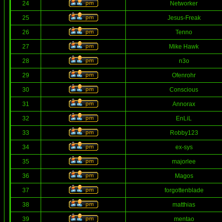
24
Networker
25
Jesus-Freak
26
Tenno
27
Mike Hawk
28
n3o
29
Ofenrohr
30
Conscious
31
Annorax
32
EnLiL
33
Robby123
34
ex-sys
35
majorlee
36
Magos
37
forgottenblade
38
matthias
39
mentao