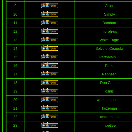
9
Astor
10
Simply
11
Bamboo
12
morph-us
13
White Eagle
14
Solve et Coagula
15
Parthalain O
16
Palle
17
Nephesh
18
Don Carlos
19
osiris
20
weltbeobachter
21
frozeman
22
andromeda
23
Tibetfee