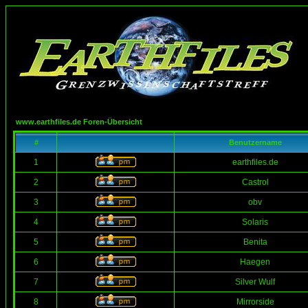
www.earthfiles.de Foren-Übersicht
#
Benutzername
1
earthfiles.de
2
Castrol
3
obv
4
Solaris
5
Benita
6
Haegen
7
Silver Wulf
8
Mirrorside