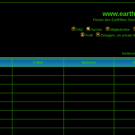
www.earthf
Forum des Earthfiles Gren
FAQ
Suchen
Mitgliederliste
Profil
Einloggen, um private 
Sortieru
E-Mail
Wohnort
A