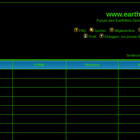
www.earthf
Forum des Earthfiles Gren
FAQ
Suchen
Mitgliederliste
Profil
Einloggen, um private 
Sortieru
E-Mail
Wohnort
A