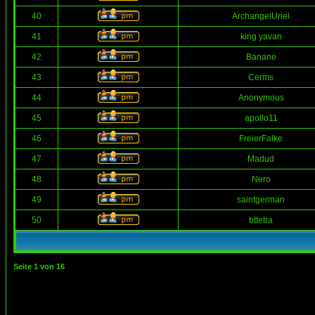
40
ArchangelUriel
41
king yavan
42
Banane
43
Cerms
44
Anonymous
45
apollo11
46
FreierFalke
47
Madud
48
Nero
49
saintgerman
50
bttetra
Seite
1
von
16