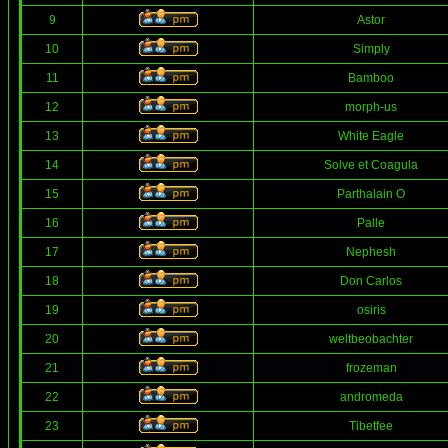
9
Astor
10
Simply
11
Bamboo
12
morph-us
13
White Eagle
14
Solve et Coagula
15
Parthalain O
16
Palle
17
Nephesh
18
Don Carlos
19
osiris
20
weltbeobachter
21
frozeman
22
andromeda
23
Tibetfee