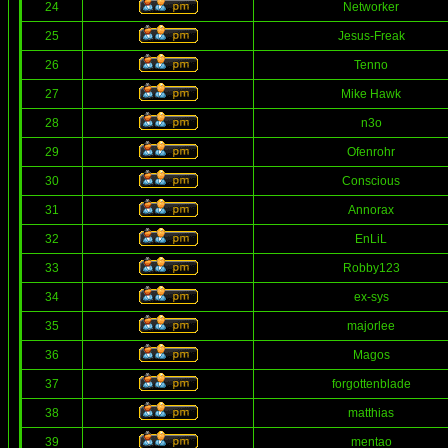
24
Networker
25
Jesus-Freak
26
Tenno
27
Mike Hawk
28
n3o
29
Ofenrohr
30
Conscious
31
Annorax
32
EnLiL
33
Robby123
34
ex-sys
35
majorlee
36
Magos
37
forgottenblade
38
matthias
39
mentao