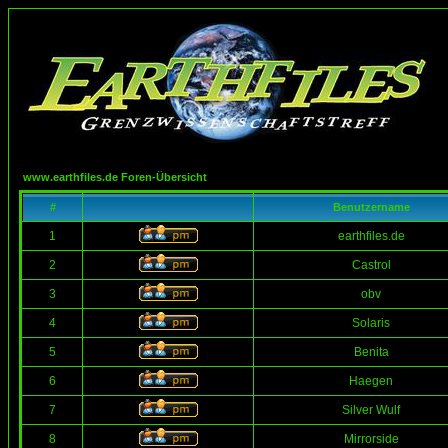
www.earthfiles.de Foren-Übersicht
#
Benutzername
1
earthfiles.de
2
Castrol
3
obv
4
Solaris
5
Benita
6
Haegen
7
Silver Wulf
8
Mirrorside