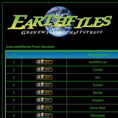
www.earthfiles.de Foren-Übersicht
#
Benutzername
1
earthfiles.de
2
Castrol
3
obv
4
Solaris
5
Benita
6
Haegen
7
Silver Wulf
8
Mirrorside