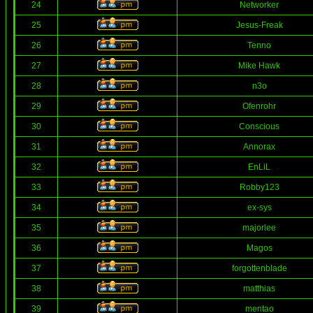
24
Networker
25
Jesus-Freak
26
Tenno
27
Mike Hawk
28
n3o
29
Ofenrohr
30
Conscious
31
Annorax
32
EnLiL
33
Robby123
34
ex-sys
35
majorlee
36
Magos
37
forgottenblade
38
matthias
39
mentao