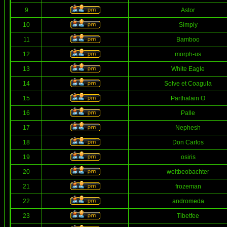
9
Astor
10
Simply
11
Bamboo
12
morph-us
13
White Eagle
14
Solve et Coagula
15
Parthalain O
16
Palle
17
Nephesh
18
Don Carlos
19
osiris
20
weltbeobachter
21
frozeman
22
andromeda
23
Tibetfee