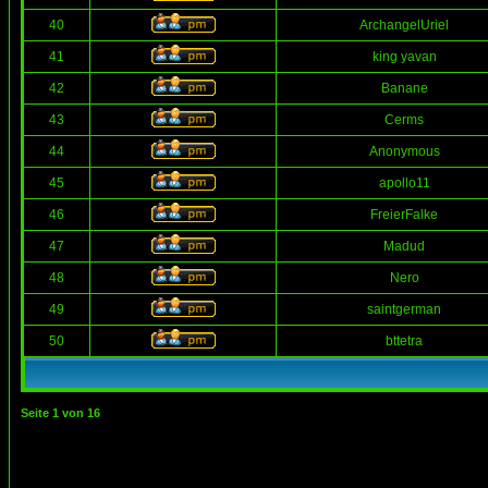
40
ArchangelUriel
41
king yavan
42
Banane
43
Cerms
44
Anonymous
45
apollo11
46
FreierFalke
47
Madud
48
Nero
49
saintgerman
50
bttetra
Seite
1
von
16