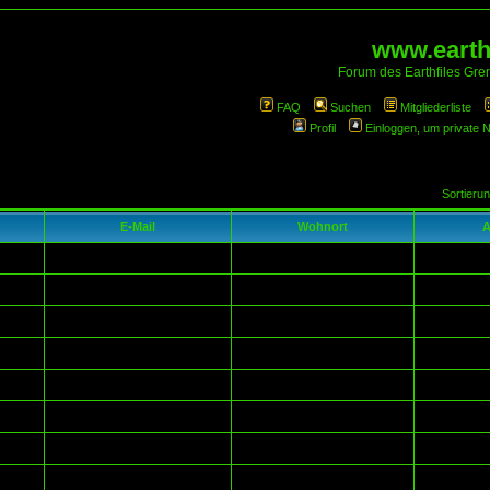
www.earthf
Forum des Earthfiles Gren
FAQ
Suchen
Mitgliederliste
Profil
Einloggen, um private 
Sortieru
E-Mail
Wohnort
A