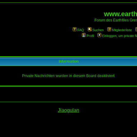
www.earthf
Forum des Earthfiles Gren
FAQ
Suchen
Mitgliederliste
Profil
Einloggen, um private 
Information
Private Nachrichten wurden in diesem Board deaktiviert.
Jiaogulan