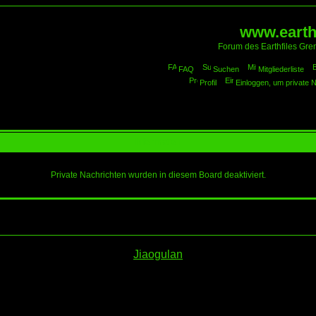
www.earthf
Forum des Earthfiles Gren
FAQ
Suchen
Mitgliederliste
Profil
Einloggen, um private 
Information
Private Nachrichten wurden in diesem Board deaktiviert.
Jiaogulan