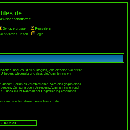
iles.de
zwissenschaftstreff
Benutzergruppen
Registrieren
Nachrichten zu lesen
Login
schen; aber es ist nicht möglich, jede einzelne Nachricht
 Urhebers wiedergibt und dass die Administratoren,
in diesem Forum zu veröffentlichen. Verstöße gegen diese
rzugeben. Du räumst den Betreibern, Administratoren und
 zu, dass die im Rahmen der Registrierung erhobenen
tionen, sondern dienen ausschließlich dem