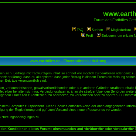
www.earthf
Forum des Earthfiles Gren
FAQ
Suchen
Mitgliederliste
Profil
Einloggen, um private 
www.earthfiles.de - Einverständniserklärung
sich, Beiträge mit fragwürdigem Inhalt so schnell wie möglich zu bearbeiten oder ganz zu lö
ndniserklärung, dass du akzeptierst, dass jeder Beitrag in diesem Forum die Meinung seines
en Beiträge verantwortlich sind.
ären, verleumderischen, gewaltverherrlichenden oder aus anderen Gründen strafbare Inhalte 
etreiber behalten sich vor, Verbindungsdaten u. ä. an die strafverfolgenden Behörden weite
igenem Ermessen zu entfernen, zu bearbeiten, zu verschieben oder zu sperren. Du stimmst
einem Computer zu speichern. Diese Cookies enthalten keine der oben angegebenen Informa
tigung der Registrierung und ggf. zum Versand eines neuen Passwortes verwendet.
en Nutzungsbedingungen zu.