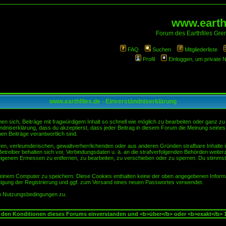
www.earthf
Forum des Earthfiles Gren
FAQ
Suchen
Mitgliederliste
Profil
Einloggen, um private 
www.earthfiles.de - Einverständniserklärung
sich, Beiträge mit fragwürdigem Inhalt so schnell wie möglich zu bearbeiten oder ganz zu lö
ndniserklärung, dass du akzeptierst, dass jeder Beitrag in diesem Forum die Meinung seines
en Beiträge verantwortlich sind.
ären, verleumderischen, gewaltverherrlichenden oder aus anderen Gründen strafbare Inhalte 
etreiber behalten sich vor, Verbindungsdaten u. ä. an die strafverfolgenden Behörden weite
igenem Ermessen zu entfernen, zu bearbeiten, zu verschieben oder zu sperren. Du stimmst
einem Computer zu speichern. Diese Cookies enthalten keine der oben angegebenen Informa
tigung der Registrierung und ggf. zum Versand eines neuen Passwortes verwendet.
en Nutzungsbedingungen zu.