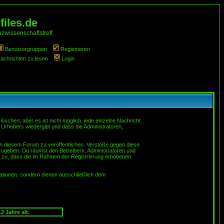
iles.de
zwissenschaftstreff
Benutzergruppen
Registrieren
Nachrichten zu lesen
Login
schen; aber es ist nicht möglich, jede einzelne Nachricht
 Urhebers wiedergibt und dass die Administratoren,
in diesem Forum zu veröffentlichen. Verstöße gegen diese
rzugeben. Du räumst den Betreibern, Administratoren und
 zu, dass die im Rahmen der Registrierung erhobenen
tionen, sondern dienen ausschließlich dem