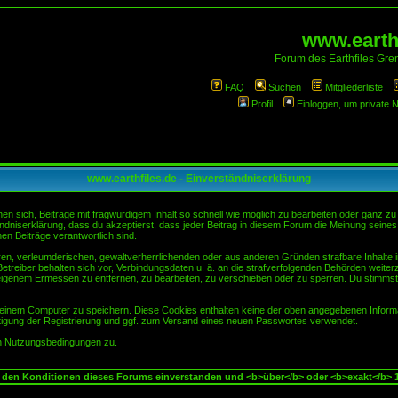
www.earthf
Forum des Earthfiles Gren
FAQ
Suchen
Mitgliederliste
Profil
Einloggen, um private 
www.earthfiles.de - Einverständniserklärung
sich, Beiträge mit fragwürdigem Inhalt so schnell wie möglich zu bearbeiten oder ganz zu lö
ndniserklärung, dass du akzeptierst, dass jeder Beitrag in diesem Forum die Meinung seines
en Beiträge verantwortlich sind.
ären, verleumderischen, gewaltverherrlichenden oder aus anderen Gründen strafbare Inhalte 
etreiber behalten sich vor, Verbindungsdaten u. ä. an die strafverfolgenden Behörden weite
igenem Ermessen zu entfernen, zu bearbeiten, zu verschieben oder zu sperren. Du stimmst
einem Computer zu speichern. Diese Cookies enthalten keine der oben angegebenen Informa
tigung der Registrierung und ggf. zum Versand eines neuen Passwortes verwendet.
en Nutzungsbedingungen zu.