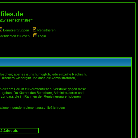
iles.de
zwissenschaftstreff
Benutzergruppen
Registrieren
Nachrichten zu lesen
Login
schen; aber es ist nicht möglich, jede einzelne Nachricht
 Urhebers wiedergibt und dass die Administratoren,
in diesem Forum zu veröffentlichen. Verstöße gegen diese
rzugeben. Du räumst den Betreibern, Administratoren und
 zu, dass die im Rahmen der Registrierung erhobenen
tionen, sondern dienen ausschließlich dem