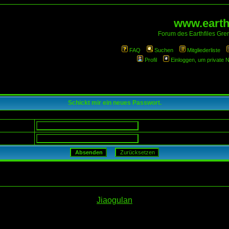
www.earthf
Forum des Earthfiles Gren
FAQ
Suchen
Mitgliederliste
Profil
Einloggen, um private 
Schickt mir ein neues Passwort.
Jiaogulan