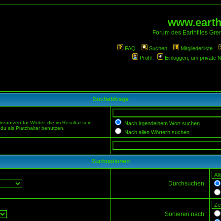
www.earthf
Forum des Earthfiles Gren
FAQ
Suchen
Mitgliederliste
Profil
Einloggen, um private 
Suchabfrage
enutzen für Wörter, die im Resultat sein
Nach irgendeinem Wort suchen
du als Platzhalter benutzen.
Nach allen Wörtern suchen
Suchoptionen
Durchsuchen:
Sortieren nach: