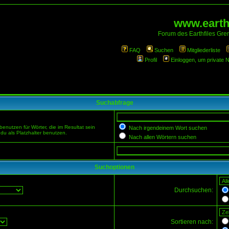
www.earthf
Forum des Earthfiles Gren
FAQ
Suchen
Mitgliederliste
Profil
Einloggen, um private 
Suchabfrage
enutzen für Wörter, die im Resultat sein
Nach irgendeinem Wort suchen
du als Platzhalter benutzen.
Nach allen Wörtern suchen
Suchoptionen
Durchsuchen:
Sortieren nach: