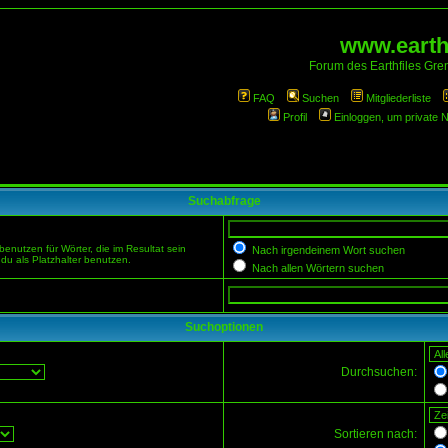
www.earthf
Forum des Earthfiles Gren
FAQ
Suchen
Mitgliederliste
Profil
Einloggen, um private 
Suchabfrage
enutzen für Wörter, die im Resultat sein
Nach irgendeinem Wort suchen
du als Platzhalter benutzen.
Nach allen Wörtern suchen
Suchoptionen
Durchsuchen:
Sortieren nach: