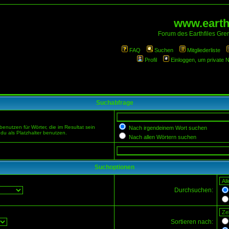
www.earthf
Forum des Earthfiles Gren
FAQ
Suchen
Mitgliederliste
Profil
Einloggen, um private 
Suchabfrage
enutzen für Wörter, die im Resultat sein
Nach irgendeinem Wort suchen
du als Platzhalter benutzen.
Nach allen Wörtern suchen
Suchoptionen
Durchsuchen:
Sortieren nach: