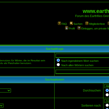
www.earthf
Forum des Earthfiles Gren
FAQ
Suchen
Mitgliederliste
Profil
Einloggen, um private 
Suchabfrage
enutzen für Wörter, die im Resultat sein
Nach irgendeinem Wort suchen
du als Platzhalter benutzen.
Nach allen Wörtern suchen
Suchoptionen
Durchsuchen:
Sortieren nach: