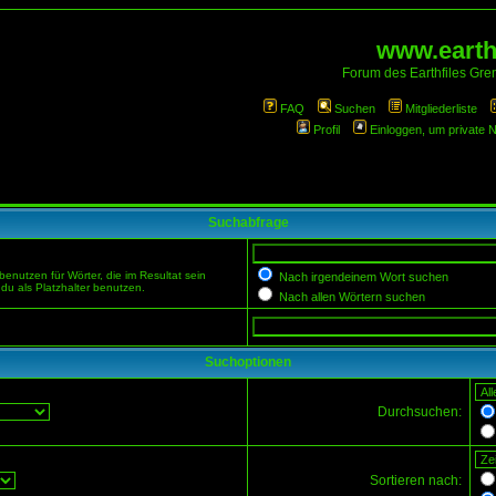
www.earthf
Forum des Earthfiles Gren
FAQ
Suchen
Mitgliederliste
Profil
Einloggen, um private 
Suchabfrage
enutzen für Wörter, die im Resultat sein
Nach irgendeinem Wort suchen
du als Platzhalter benutzen.
Nach allen Wörtern suchen
Suchoptionen
Durchsuchen:
Sortieren nach: