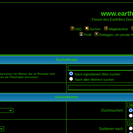
www.earthf
Forum des Earthfiles Gren
FAQ
Suchen
Mitgliederliste
Profil
Einloggen, um private 
Suchabfrage
enutzen für Wörter, die im Resultat sein
Nach irgendeinem Wort suchen
du als Platzhalter benutzen.
Nach allen Wörtern suchen
Suchoptionen
Durchsuchen:
Sortieren nach: