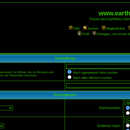
www.earthf
Forum des Earthfiles Gren
FAQ
Suchen
Mitgliederliste
Profil
Einloggen, um private 
Suchabfrage
enutzen für Wörter, die im Resultat sein
Nach irgendeinem Wort suchen
du als Platzhalter benutzen.
Nach allen Wörtern suchen
Suchoptionen
Durchsuchen:
Sortieren nach: